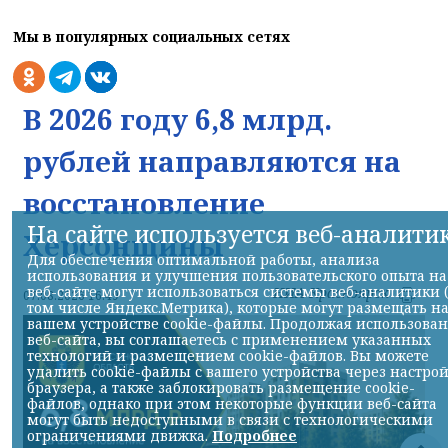
Мы в популярных социальных сетях
В 2026 году 6,8 млрд.
рублей направляются на
восстановление
На сайте используется веб-аналити
Херсонщины
Для обеспечения оптимальной работы, анализа
использования и улучшения пользовательского опыта на
веб-сайте могут использоваться системы веб-аналитики 
НИА-Красноярск
07.08.2026 16:49
том числе Яндекс.Метрика), которые могут размещать н
вашем устройстве cookie-файлы. Продолжая использова
веб-сайта, вы соглашаетесь с применением указанных
технологий и размещением cookie-файлов. Вы можете
удалить cookie-файлы с вашего устройства через настро
браузера, а также заблокировать размещение cookie-
файлов, однако при этом некоторые функции веб-сайта
могут быть недоступными в связи с технологическими
ограничениями движка.
Подробнее