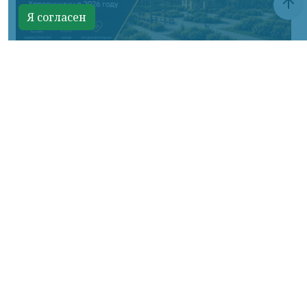
Я согласен
Фото ТГ-канала Владимира Сальдо
КРАСНОЯРСКИЙ КРАЙ, /НИА-КРАСНОЯРСК/.
В этом году в рамках программы
социально-экономического развития
региона реализуем 15 мероприятий по
строительству и капитальному ремонту.
Основной объём финансирования на эти
цели — 4,7 млрд рублей — поступил по
госпрограмме «Восстановление
воссоединённых субъектов Российской
Федерации». Эти средства идут на
капремонт многоквартирных домов,