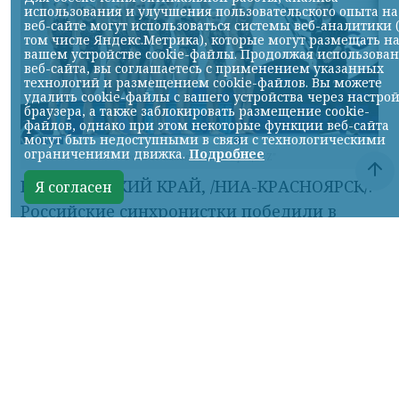
использования и улучшения пользовательского опыта на
веб-сайте могут использоваться системы веб-аналитики 
том числе Яндекс.Метрика), которые могут размещать н
вашем устройстве cookie-файлы. Продолжая использова
веб-сайта, вы соглашаетесь с применением указанных
технологий и размещением cookie-файлов. Вы можете
удалить cookie-файлы с вашего устройства через настро
браузера, а также заблокировать размещение cookie-
файлов, однако при этом некоторые функции веб-сайта
могут быть недоступными в связи с технологическими
ограничениями движка.
Подробнее
Фото ТГ-канала "Спецоперация Z"
КРАСНОЯРСКИЙ КРАЙ, /НИА-КРАСНОЯРСК/.
Я согласен
Российские синхронистки победили в
акробатической программе на
чемпионате Европы.
Елизавета Минаева, Екатерина Коссова,
Елизавета Смирнова, Елена Шабанова,
Эвелина Симонова, Ольга Тютюник,
Валерия Плеханова и Майя Дорошко —