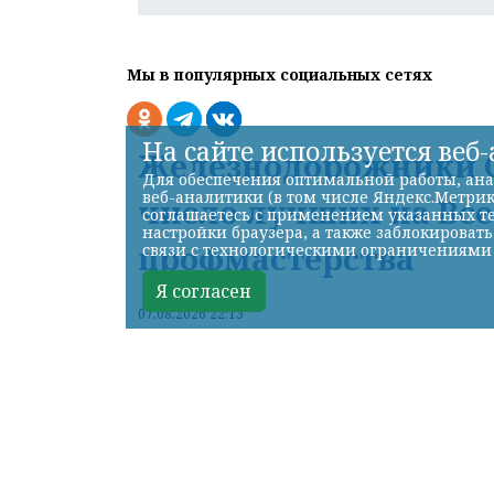
Мы в популярных социальных сетях
На сайте используется веб
Железнодорожники С
Для обеспечения оптимальной работы, ана
веб-аналитики (в том числе Яндекс.Метрик
число лучших на Вс
соглашаетесь с применением указанных те
настройки браузера, а также заблокироват
профмастерства
связи с технологическими ограничениями
Я согласен
07.08.2026 22:13