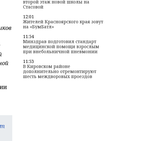
второй этаж новой школы на
Стасовой
12:01
Жителей Красноярского края зовут
на «БумБатл»
иков
11:54
Минздрав подготовил стандарт
е
медицинской помощи взрослым
при внебольничной пневмонии
й
11:53
ной
В Кировском районе
дополнительно отремонтируют
шесть междворовых проездов
сии
am