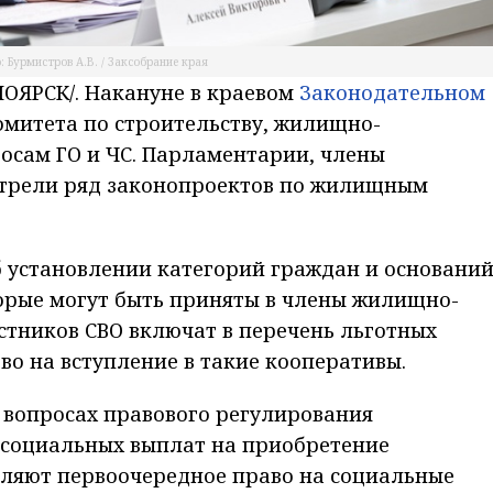
: Бурмистров А.В. / Заксобрание края
ОЯРСК/. Накануне в краевом
Законодательном
омитета по строительству, жилищно-
осам ГО и ЧС. Парламентарии, члены
отрели ряд законопроектов по жилищным
Об установлении категорий граждан и оснований
торые могут быть приняты в члены жилищно-
стников СВО включат в перечень льготных
о на вступление в такие кооперативы.
 вопросах правового регулирования
социальных выплат на приобретение
вляют первоочередное право на социальные