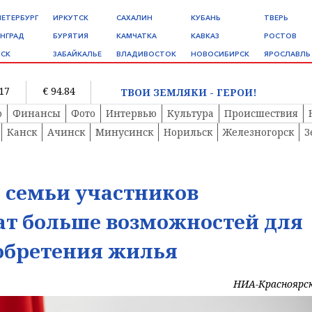
ПЕТЕРБУРГ
ИРКУТСК
САХАЛИН
КУБАНЬ
ТВЕРЬ
НГРАД
БУРЯТИЯ
КАМЧАТКА
КАВКАЗ
РОСТОВ
СК
ЗАБАЙКАЛЬЕ
ВЛАДИВОСТОК
НОВОСИБИРСК
ЯРОСЛАВЛЬ
.17
€ 94.84
ТВОИ ЗЕМЛЯКИ - ГЕРОИ!
о
Финансы
Фото
Интервью
Культура
Происшествия
Канск
Ачинск
Минусинск
Норильск
Железногорск
З
 семьи участников
ат больше возможностей для
обретения жилья
НИА-Красноярс