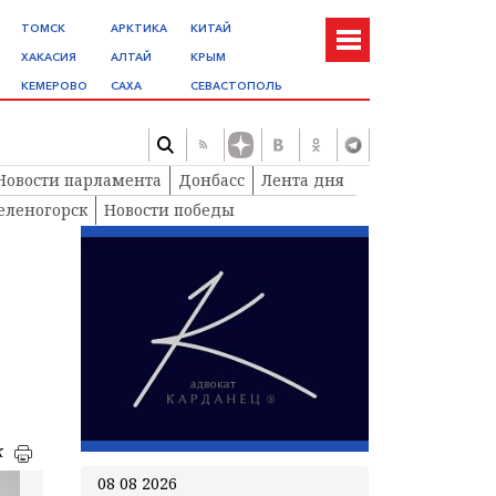
ТОМСК
АРКТИКА
КИТАЙ
ХАКАСИЯ
АЛТАЙ
КРЫМ
КЕМЕРОВО
САХА
СЕВАСТОПОЛЬ
Новости парламента
Донбасс
Лента дня
еленогорск
Новости победы
к
08 08 2026