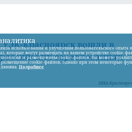
-аналитика
УЭК-Красноярск вошли в
лиза использования и улучшения пользовательского опыта н
а), которые могут размещать на вашем устройстве cookie-фа
ероссийских соревнованиях
хнологий и размещением cookie-файлов. Вы можете удалить 
ь размещение cookie-файлов, однако при этом некоторые фу
 движка.
Подробнее
НИА-Красноярс