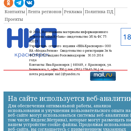
Контакты
Лента регионов
Реклама
Политика ПД
Проекты
© 2014, Использованы материалы информационного
агентства «НИА-Кубань» свидетельство ЭЛ № ФС 77-
52023
Учредитель сетевого издания «НИА-Красноярск» ООО
ИА «Медиа-Регион» Свидетельство о регистрации Эл №
ФС77-59710 выдано Роскомнадзором 30.10.2014
года
Контакты: Ниа-Красноярск | 660449, г. Красноярск, ул.
Белинского, 1, офис 700 | тел. (391) 274-61-34,| эл.
почта редакции: nia12@yandex.ru
На сайте используется веб-аналити
Для обеспечения оптимальной работы, анализа
использования и улучшения пользовательского опыта на
веб-сайте могут использоваться системы веб-аналитики 
том числе Яндекс.Метрика), которые могут размещать н
вашем устройстве cookie-файлы. Продолжая использова
веб-сайта, вы соглашаетесь с применением указанных