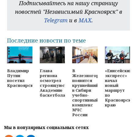
Подписывайтесь на нашу страницу
новостей "Независимый Красноярск" в
Telegram
и в
MAX
.
Последние новости по теме
Владимир
Глава
В
«Енисейский
Путин
региона
Железногорске
экспресс»
посетил
осмотрел
появится
начал
Красноярск
строящуюся
крупнейший
новый
Академию
в Сибири
маршрут
баскетбола
учебно-
по
спортивный
Красноярском
комплекс
краю
МЧС
России
Мы в популярных социальных сетях