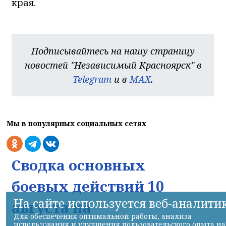
края.
Подписывайтесь на нашу страницу
новостей "Независимый Красноярск" в
Telegram
и в
MAX
.
Мы в популярных социальных сетях
Сводка основных
боевых действий 10
На сайте используется веб-аналити
августа на
Для обеспечения оптимальной работы, анализа
использования и улучшения пользовательского опыта на