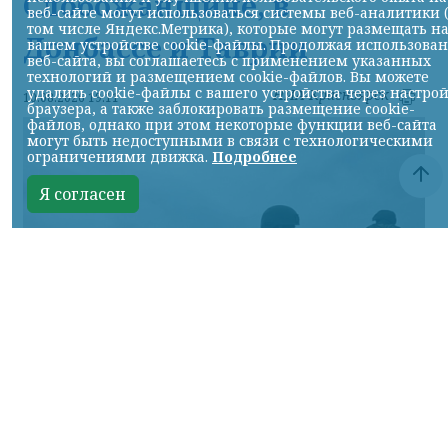
Слобожанщине, в
веб-сайте могут использоваться системы веб-аналитики 
том числе Яндекс.Метрика), которые могут размещать н
Донбассе и Таврии
вашем устройстве cookie-файлы. Продолжая использова
веб-сайта, вы соглашаетесь с применением указанных
технологий и размещением cookie-файлов. Вы можете
удалить cookie-файлы с вашего устройства через настро
НИА-Красноярск
10.08.2026 19:11
браузера, а также заблокировать размещение cookie-
файлов, однако при этом некоторые функции веб-сайта
могут быть недоступными в связи с технологическими
ограничениями движка.
Подробнее
Я согласен
Фото Минобороны России
КРАСНОЯРСКИЙ КРАЙ, /НИА-КРАСНОЯРСК/.