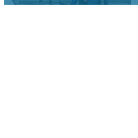
Фото: АО «СУЭК-Хакасия»
КРАСНОЯРСКИЙ КРАЙ, /НИА-
КРАСНОЯРСК/. Специалисты Бородинского
погрузочно-транспортного управления
стали призёрами Всероссийских
соревнований профессионального
мастерства «Логистический Олимп»,
которые прошли в Республике Хакасия.
За звание лучших боролись
представители железнодорожных