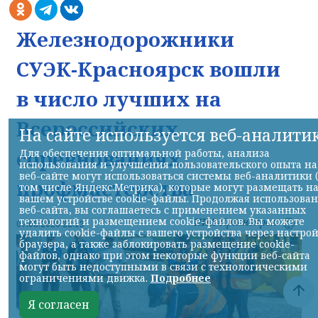
Железнодорожники
СУЭК-Красноярск вошли
в число лучших на
Всероссийских
На сайте используется веб-аналити
соревнованиях
Для обеспечения оптимальной работы, анализа
использования и улучшения пользовательского опыта на
веб-сайте могут использоваться системы веб-аналитики 
профмастерства
том числе Яндекс.Метрика), которые могут размещать н
вашем устройстве cookie-файлы. Продолжая использова
веб-сайта, вы соглашаетесь с применением указанных
технологий и размещением cookie-файлов. Вы можете
НИА-Красноярск
07.08.2026 22:13
удалить cookie-файлы с вашего устройства через настро
браузера, а также заблокировать размещение cookie-
файлов, однако при этом некоторые функции веб-сайта
могут быть недоступными в связи с технологическими
ограничениями движка.
Подробнее
Я согласен