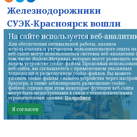
Железнодорожники
СУЭК-Красноярск вошли
в число лучших на
На сайте используется веб-аналити
Для обеспечения оптимальной работы, анализа
Всероссийских
использования и улучшения пользовательского опыта на
веб-сайте могут использоваться системы веб-аналитики 
том числе Яндекс.Метрика), которые могут размещать н
соревнованиях
вашем устройстве cookie-файлы. Продолжая использова
веб-сайта, вы соглашаетесь с применением указанных
профмастерства
технологий и размещением cookie-файлов. Вы можете
удалить cookie-файлы с вашего устройства через настро
браузера, а также заблокировать размещение cookie-
файлов, однако при этом некоторые функции веб-сайта
НИА-Красноярск
07.08.2026 22:13
могут быть недоступными в связи с технологическими
ограничениями движка.
Подробнее
Я согласен