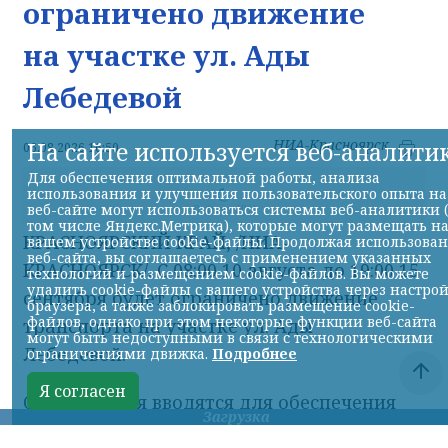
ограничено движение
на участке ул. Ады
Лебедевой
НИА-Красноярск
На сайте используется веб-аналити
06.08.2026 16:50
Для обеспечения оптимальной работы, анализа
использования и улучшения пользовательского опыта на
веб-сайте могут использоваться системы веб-аналитики 
© Фото: НИА
том числе Яндекс.Метрика), которые могут размещать н
КРАСНОЯРСКИЙ КРАЙ, /НИА-
вашем устройстве cookie-файлы. Продолжая использова
веб-сайта, вы соглашаетесь с применением указанных
КРАСНОЯРСК/. С 08:00 10 августа до 19:00 15
технологий и размещением cookie-файлов. Вы можете
удалить cookie-файлы с вашего устройства через настро
сентября будет ограничено движение
браузера, а также заблокировать размещение cookie-
файлов, однако при этом некоторые функции веб-сайта
транспорта на участке ул. Ады
могут быть недоступными в связи с технологическими
Лебедевой.
ограничениями движка.
Подробнее
Я согласен
Ограничения вводятся для обеспечения
безопасности при проведении