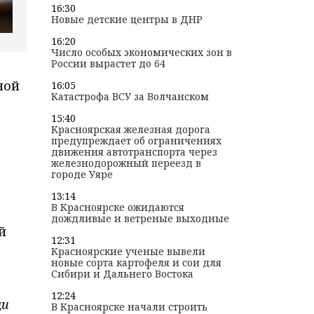
16:30
Новые детские центры в ДНР
16:20
Число особых экономических зон в
России вырастет до 64
ной
16:05
Катастрофа ВСУ за Волчанском
15:40
Красноярская железная дорога
предупреждает об ограничениях
движения автотранспорта через
железнодорожный переезд в
городе Уяре
13:14
В Красноярске ожидаются
дождливые и ветреные выходные
й
12:31
Красноярские ученые вывели
новые сорта картофеля и сои для
Сибири и Дальнего Востока
12:24
щи
В Красноярске начали строить