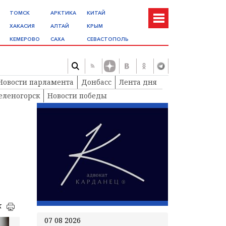
ТОМСК
АРКТИКА
КИТАЙ
ХАКАСИЯ
АЛТАЙ
КРЫМ
КЕМЕРОВО
САХА
СЕВАСТОПОЛЬ
Новости парламента
Донбасс
Лента дня
еленогорск
Новости победы
к
07 08 2026