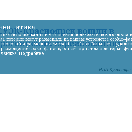
-аналитика
УЭК-Красноярск вошли в
лиза использования и улучшения пользовательского опыта н
а), которые могут размещать на вашем устройстве cookie-фа
ероссийских соревнованиях
хнологий и размещением cookie-файлов. Вы можете удалить 
ь размещение cookie-файлов, однако при этом некоторые фу
 движка.
Подробнее
НИА-Красноярс