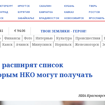
ПЕТЕРБУРГ
ИРКУТСК
САХАЛИН
КУБАНЬ
ТВЕРЬ
НГРАД
БУРЯТИЯ
КАМЧАТКА
КАВКАЗ
РОСТОВ
СК
ЗАБАЙКАЛЬЕ
ВЛАДИВОСТОК
НОВОСИБИРСК
ЯРОСЛАВЛЬ
.41
€ 94.06
ТВОИ ЗЕМЛЯКИ - ГЕРОИ!
о
Финансы
Фото
Интервью
Культура
Происшествия
Канск
Ачинск
Минусинск
Норильск
Железногорск
З
 расширят список
торым НКО могут получать
НИА-Красноярс