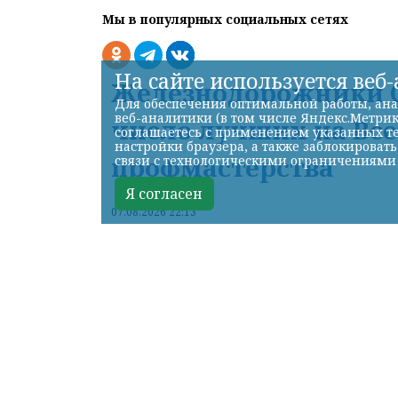
Мы в популярных социальных сетях
На сайте используется веб
Железнодорожники С
Для обеспечения оптимальной работы, ана
веб-аналитики (в том числе Яндекс.Метрик
число лучших на Вс
соглашаетесь с применением указанных те
настройки браузера, а также заблокироват
профмастерства
связи с технологическими ограничениями
Я согласен
07.08.2026 22:13