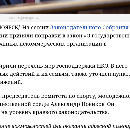
Фото: Бурмистров А.
ОЯРСК/. На сессии
Законодательного Собрания
нии приняли поправки в закон «О государствен
ванных некоммерческих организаций в
ирили перечень мер господдержки НКО. В него
х действий и их семьям, также уточнен пункт,
вижений.
 председатель комитета по спорту, молодежно
щественной среды Александр Новиков. Он
на уровень краевого законодательства.
ение возможностей для оказания адресной помо