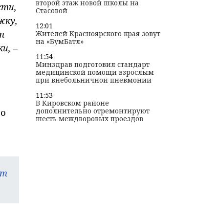
второй этаж новой школы на
сти,
Стасовой
жку,
12:01
т
Жителей Красноярского края зовут
на «БумБатл»
ки,
–
11:54
Минздрав подготовил стандарт
медицинской помощи взрослым
при внебольничной пневмонии
11:53
В Кировском районе
дополнительно отремонтируют
го
шесть междворовых проездов
am