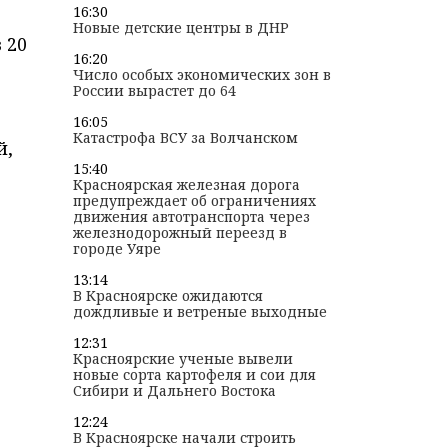
16:30
Новые детские центры в ДНР
 20
16:20
Число особых экономических зон в
России вырастет до 64
16:05
Катастрофа ВСУ за Волчанском
й,
15:40
Красноярская железная дорога
предупреждает об ограничениях
движения автотранспорта через
железнодорожный переезд в
городе Уяре
13:14
В Красноярске ожидаются
дождливые и ветреные выходные
12:31
Красноярские ученые вывели
новые сорта картофеля и сои для
Сибири и Дальнего Востока
12:24
В Красноярске начали строить