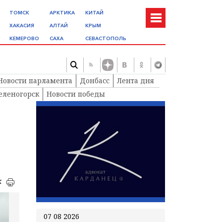
ТОМСК
АРКТИКА
КИТАЙ
ХАКАСИЯ
АЛТАЙ
КРЫМ
КЕМЕРОВО
САХА
СЕВАСТОПОЛЬ
Новости парламента
Донбасс
Лента дня
еленогорск
Новости победы
к
07 08 2026