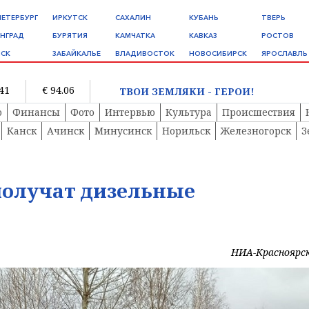
ПЕТЕРБУРГ
ИРКУТСК
САХАЛИН
КУБАНЬ
ТВЕРЬ
НГРАД
БУРЯТИЯ
КАМЧАТКА
КАВКАЗ
РОСТОВ
СК
ЗАБАЙКАЛЬЕ
ВЛАДИВОСТОК
НОВОСИБИРСК
ЯРОСЛАВЛЬ
.41
€ 94.06
ТВОИ ЗЕМЛЯКИ - ГЕРОИ!
о
Финансы
Фото
Интервью
Культура
Происшествия
Канск
Ачинск
Минусинск
Норильск
Железногорск
З
получат дизельные
НИА-Красноярс