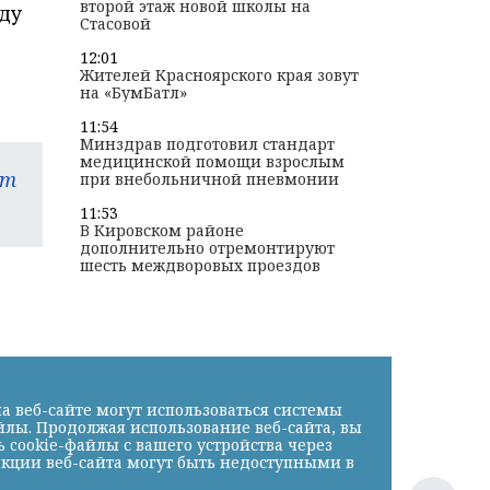
второй этаж новой школы на
ду
Стасовой
12:01
Жителей Красноярского края зовут
на «БумБатл»
11:54
Минздрав подготовил стандарт
медицинской помощи взрослым
am
при внебольничной пневмонии
11:53
В Кировском районе
дополнительно отремонтируют
шесть междворовых проездов
а веб-сайте могут использоваться системы
йлы. Продолжая использование веб-сайта, вы
cookie-файлы с вашего устройства через
нкции веб-сайта могут быть недоступными в