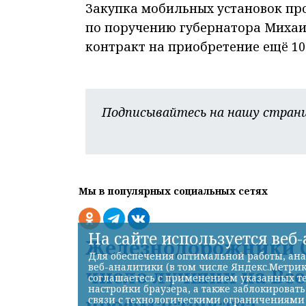
Закупка мобильных установок про
по поручению губернатора Михаил
контракт на приобретение ещё 100
Подписывайтесь на нашу страни
Мы в популярных социальных сетях
На сайте используется веб
Железнодорожники С
Для обеспечения оптимальной работы, ана
веб-аналитики (в том числе Яндекс.Метрик
число лучших на Вс
соглашаетесь с применением указанных те
настройки браузера, а также заблокироват
профмастерства
связи с технологическими ограничениями