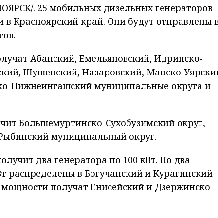
ЯРСК/. 25 мобильных дизельных генераторов
и в Красноярский край. Они будут отправлены в
гов.
олучат Абанский, Емельяновский, Идринско-
ский, Шушенский, Назаровский, Манско-Уярски
ско-Нижнеингашский муниципальные округа и
учит Большемуртинско-Сухобузимский округ,
в Рыбинский муниципальный округ.
лучит два генератора по 100 кВт. По два
Вт распределены в Богучанский и Курагинский
й мощности получат Енисейский и Дзержинско-