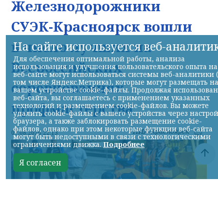
Железнодорожники
СУЭК-Красноярск вошли
в число лучших на
На сайте используется веб-аналити
Для обеспечения оптимальной работы, анализа
Всероссийских
использования и улучшения пользовательского опыта на
веб-сайте могут использоваться системы веб-аналитики 
том числе Яндекс.Метрика), которые могут размещать н
соревнованиях
вашем устройстве cookie-файлы. Продолжая использова
веб-сайта, вы соглашаетесь с применением указанных
профмастерства
технологий и размещением cookie-файлов. Вы можете
удалить cookie-файлы с вашего устройства через настро
браузера, а также заблокировать размещение cookie-
файлов, однако при этом некоторые функции веб-сайта
НИА-Красноярск
07.08.2026 22:13
могут быть недоступными в связи с технологическими
ограничениями движка.
Подробнее
Я согласен