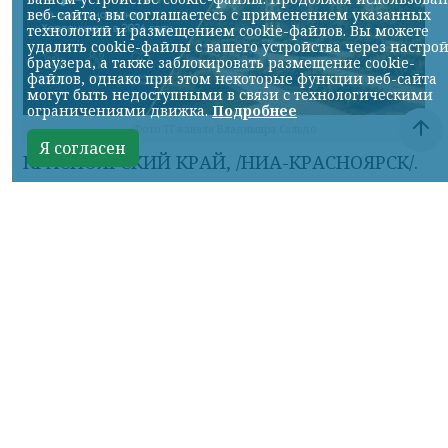
веб-сайта, вы соглашаетесь с применением указанных
технологий и размещением cookie-файлов. Вы можете
удалить cookie-файлы с вашего устройства через настро
браузера, а также заблокировать размещение cookie-
файлов, однако при этом некоторые функции веб-сайта
могут быть недоступными в связи с технологическими
ограничениями движка.
Подробнее
Фото ТГ-канала Владимира Сальдо
Я согласен
КРАСНОЯРСКИЙ КРАЙ, /НИА-КРАСНОЯРСК/.
В этом году в рамках программы
социально-экономического развития
региона реализуем 15 мероприятий по
строительству и капитальному ремонту.
Основной объём финансирования на эти
цели — 4,7 млрд рублей — поступил по
госпрограмме «Восстановление
воссоединённых субъектов Российской
Федерации». Эти средства идут на