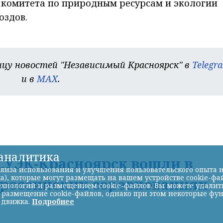
комитета по природным ресурсам и экологии
оздов.
цу новостей "Независимый Красноярск" в
Telegr
и в
MAX
.
-аналитика
УЭК-Красноярск вошли в
лиза использования и улучшения пользовательского опыта н
а), которые могут размещать на вашем устройстве cookie-фа
ероссийских соревнованиях
хнологий и размещением cookie-файлов. Вы можете удалить 
ь размещение cookie-файлов, однако при этом некоторые фу
 движка.
Подробнее