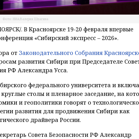
Фото: НИА/Валерия Шпагина
ЯРСК/. В Красноярске 19-20 февраля впервые
нференция «Сибирский экспресс – 2026».
ора от
Законодательного Собрания Красноярск
просам развития Сибири при Председателе Сове
я РФ Александра Усса.
бирского федерального университета и включа
, круглые столы и пленарное заседание, на кот
омики и геополитики говорят о технологическ
тегии развития для продвижения Сибири как
гического драйвера России.
екретарь Совета Безопасности РФ Александр