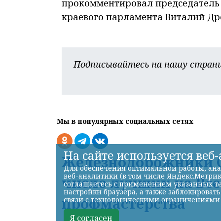
прокомментировал председатель 
краевого парламента Виталий Др
Подписывайтесь на нашу страни
Мы в популярных социальных сетях
На сайте используется веб
Железнодорожники С
Для обеспечения оптимальной работы, ана
веб-аналитики (в том числе Яндекс.Метрик
число лучших на Вс
соглашаетесь с применением указанных те
настройки браузера, а также заблокироват
профмастерства
связи с технологическими ограничениями
Я согласен