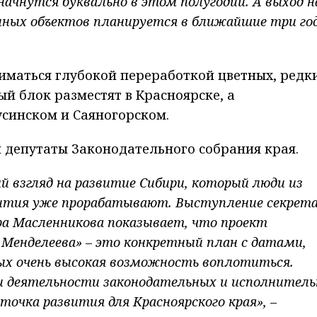
ачнутся буквально в этом полугодии. А выход н
нных объектов планируется в ближайшие три год
иматься глубокой переработкой цветных, редк
й блок разместят в Красноярске, а
синском и Саяногорском.
 депутаты Законодательного собрания края.
й взгляд на развитие Сибири, который люди из
вития уже прорабатывают. Выступление
секрет
ра Масленникова показывает, что проект
 Менделеева» – это конкретный план с датами,
ых очень высокая возможность воплотиться.
и деятельности законодательных и исполнител
точка развития для Красноярского края»,
–