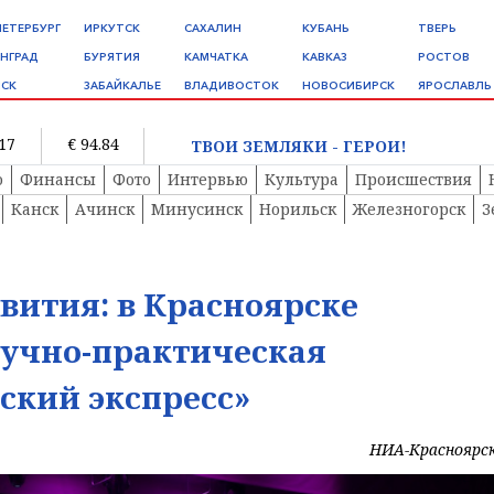
ПЕТЕРБУРГ
ИРКУТСК
САХАЛИН
КУБАНЬ
ТВЕРЬ
НГРАД
БУРЯТИЯ
КАМЧАТКА
КАВКАЗ
РОСТОВ
СК
ЗАБАЙКАЛЬЕ
ВЛАДИВОСТОК
НОВОСИБИРСК
ЯРОСЛАВЛЬ
.17
€ 94.84
ТВОИ ЗЕМЛЯКИ - ГЕРОИ!
о
Финансы
Фото
Интервью
Культура
Происшествия
Канск
Ачинск
Минусинск
Норильск
Железногорск
З
звития: в Красноярске
аучно-практическая
ский экспресс»
НИА-Красноярс