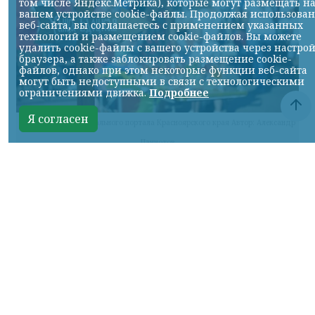
том числе Яндекс.Метрика), которые могут размещать н
вашем устройстве cookie-файлы. Продолжая использова
веб-сайта, вы соглашаетесь с применением указанных
технологий и размещением cookie-файлов. Вы можете
удалить cookie-файлы с вашего устройства через настро
браузера, а также заблокировать размещение cookie-
файлов, однако при этом некоторые функции веб-сайта
могут быть недоступными в связи с технологическими
ограничениями движка.
Подробнее
Я согласен
Фотографии с официального портала Красноярского края Автор: Александр
Паниотов
КРАСНОЯРСКИЙ КРАЙ, /НИА-
КРАСНОЯРСК/. В городе Енисейске 7 и 8
августа состоится традиционная
Енисейская августовская ярмарка.
Масштабное событие приурочено к 407-
летию города и пройдет при поддержке
агентства по туризму Красноярского края
в рамках национального проекта «Туризм