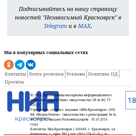
Подписывайтесь на нашу страницу
новостей "Независимый Красноярск" в
Telegram
и в
MAX
.
Мы в популярных социальных сетях
Контакты
Лента регионов
Реклама
Политика ПД
Проекты
© 2014, Использованы материалы информационного
агентства «НИА-Кубань» свидетельство ЭЛ № ФС 77-
52023
Учредитель сетевого издания «НИА-Красноярск» ООО
ИА «Медиа-Регион» Свидетельство о регистрации Эл №
ФС77-59710 выдано Роскомнадзором 30.10.2014
года
Контакты: Ниа-Красноярск | 660449, г. Красноярск, ул.
Белинского, 1, офис 700 | тел. (391) 274-61-34,| эл.