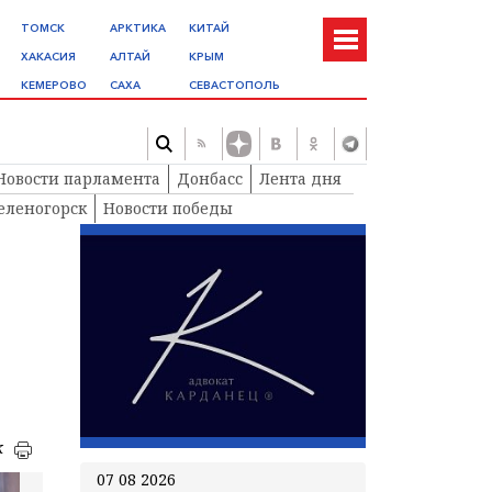
ТОМСК
АРКТИКА
КИТАЙ
ХАКАСИЯ
АЛТАЙ
КРЫМ
КЕМЕРОВО
САХА
СЕВАСТОПОЛЬ
Новости парламента
Донбасс
Лента дня
еленогорск
Новости победы
к
07 08 2026