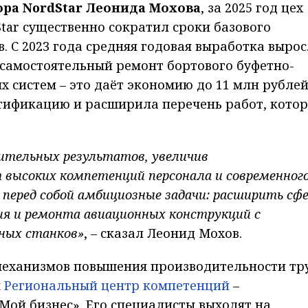
ора NordStar Леонида Мохова
, за 2025 год цех
tar существенно сократил сроки базового
. С 2023 года средняя годовая выработка выро
 самостоятельный ремонт бортового буфетно-
 систем – это даёт экономию до 11 млн рублей
тификацию и расширила перечень работ, кото
чительных результатов, увеличив
 высоких компетенций персонала и современног
 перед собой амбициозные задачи: расширить сф
ия и ремонта авиационных конструкций с
ных станков»
, – сказал Леонид Мохов.
 механизмов повышения производительности тр
я
Региональный центр компетенций
–
Мой бизнес». Его специалисты выходят на