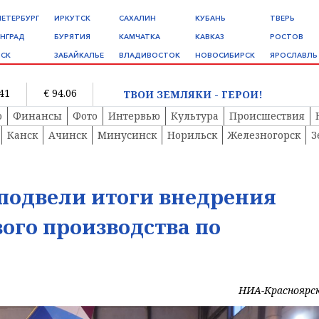
ПЕТЕРБУРГ
ИРКУТСК
САХАЛИН
КУБАНЬ
ТВЕРЬ
НГРАД
БУРЯТИЯ
КАМЧАТКА
КАВКАЗ
РОСТОВ
СК
ЗАБАЙКАЛЬЕ
ВЛАДИВОСТОК
НОВОСИБИРСК
ЯРОСЛАВЛЬ
.41
€ 94.06
ТВОИ ЗЕМЛЯКИ - ГЕРОИ!
о
Финансы
Фото
Интервью
Культура
Происшествия
Канск
Ачинск
Минусинск
Норильск
Железногорск
З
подвели итоги внедрения
ого производства по
НИА-Красноярс