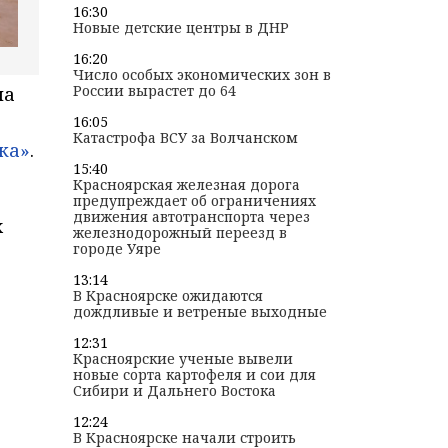
16:30
Новые детские центры в ДНР
16:20
Число особых экономических зон в
России вырастет до 64
на
16:05
Катастрофа ВСУ за Волчанском
ка»
.
15:40
Красноярская железная дорога
предупреждает об ограничениях
движения автотранспорта через
х
железнодорожный переезд в
городе Уяре
13:14
В Красноярске ожидаются
дождливые и ветреные выходные
12:31
Красноярские ученые вывели
новые сорта картофеля и сои для
Сибири и Дальнего Востока
12:24
В Красноярске начали строить