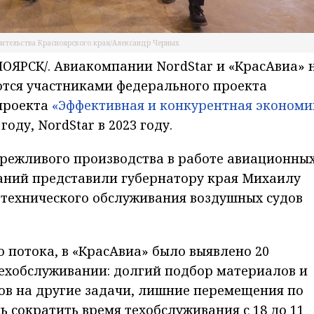
вительства Красноярского края/Александр Черных
ЯРСК/. Авиакомпании NordStar и «КрасАвиа» 
ются участниками федерального проекта
проекта
«Эффективная и конкурентная экономи
оду, NordStar в 2023 году.
ережливого производства в работе авиационны
ний представили губернатору края Михаилу
 технического обслуживания воздушных судов
о потока, в «КрасАвиа» было выявлено 20
техобслуживании: долгий подбор материалов и
ов на другие задачи, лишние перемещения по
 сократить время техобслуживания с 18 до 11