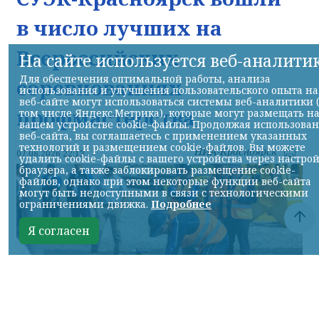
в число лучших на
Всероссийских
На сайте используется веб-аналити
Для обеспечения оптимальной работы, анализа
соревнованиях
использования и улучшения пользовательского опыта на
веб-сайте могут использоваться системы веб-аналитики 
профмастерства
том числе Яндекс.Метрика), которые могут размещать н
вашем устройстве cookie-файлы. Продолжая использова
веб-сайта, вы соглашаетесь с применением указанных
технологий и размещением cookie-файлов. Вы можете
НИА-Красноярск
07.08.2026 22:13
удалить cookie-файлы с вашего устройства через настро
браузера, а также заблокировать размещение cookie-
файлов, однако при этом некоторые функции веб-сайта
могут быть недоступными в связи с технологическими
ограничениями движка.
Подробнее
Я согласен