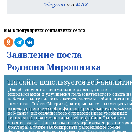
Telegram
и в
MAX
.
Мы в популярных социальных сетях
Заявление посла
Родиона Мирошника
На сайте используется веб-аналити
НИА-Красноярск
06.08.2026 18:19
Для обеспечения оптимальной работы, анализа
использования и улучшения пользовательского опыта на
веб-сайте могут использоваться системы веб-аналитики 
Фото МИД РФ
том числе Яндекс.Метрика), которые могут размещать н
вашем устройстве cookie-файлы. Продолжая использова
КРАСНОЯРСКИЙ КРАЙ, /НИА-КРАСНОЯРСК/.
веб-сайта, вы соглашаетесь с применением указанных
России надо готовиться к долгой борьбе:
технологий и размещением cookie-файлов. Вы можете
удалить cookie-файлы с вашего устройства через настро
Европа не даст урегулировать конфликт
браузера, а также заблокировать размещение cookie-
файлов, однако при этом некоторые функции веб-сайта