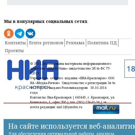
Мы в популярных социальных сетях
Контакты
Лента регионов
Реклама
Политика ПД
Проекты
© 2014, Использованы материалы информационного
агентства «НИА-Кубань» свидетельство ЭЛ № ФС 77-
52023
Учредитель сетевого издания «НИА-Красноярск» ООО
ИА «Медиа-Регион» Свидетельство о регистрации Эл №
ФС77-59710 выдано Роскомнадзором 30.10.2014
года
Контакты: Ниа-Красноярск | 660449, г. Красноярск, ул.
Белинского, 1, офис 700 | тел. (391) 274-61-34,| эл.
почта редакции: nia12@yandex.ru
На сайте используется веб-аналити
Для обеспечения оптимальной работы, анализа