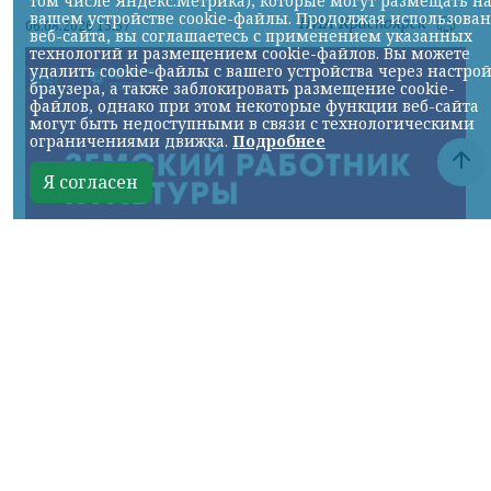
том числе Яндекс.Метрика), которые могут размещать н
вашем устройстве cookie-файлы. Продолжая использова
НИА-Красноярск
06.08.2026 15:57
веб-сайта, вы соглашаетесь с применением указанных
технологий и размещением cookie-файлов. Вы можете
удалить cookie-файлы с вашего устройства через настро
браузера, а также заблокировать размещение cookie-
файлов, однако при этом некоторые функции веб-сайта
могут быть недоступными в связи с технологическими
ограничениями движка.
Подробнее
Я согласен
фото с сайта Правительства края
КРАСНОЯРСКИЙ КРАЙ, /НИА-
КРАСНОЯРСК/. В малые города и сёла края
отправятся работать 22 специалиста,
большинство из которых – выпускники