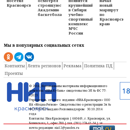
посетил
осмотрел
появится
начал
Красноярск
строящуюся
крупнейший
новый
Академию
в Сибири
маршрут
баскетбола
учебно-
по
спортивный
Красноярском
комплекс
краю
МЧС
России
Мы в популярных социальных сетях
Контакты
Лента регионов
Реклама
Политика ПД
Проекты
© 2014, Использованы материалы информационного
агентства «НИА-Кубань» свидетельство ЭЛ № ФС 77-
52023
Учредитель сетевого издания «НИА-Красноярск» ООО
ИА «Медиа-Регион» Свидетельство о регистрации Эл №
ФС77-59710 выдано Роскомнадзором 30.10.2014
года
Контакты: Ниа-Красноярск | 660449, г. Красноярск, ул.
Белинского, 1, офис 700 | тел. (391) 274-61-34,| эл.
почта редакции: nia12@yandex.ru