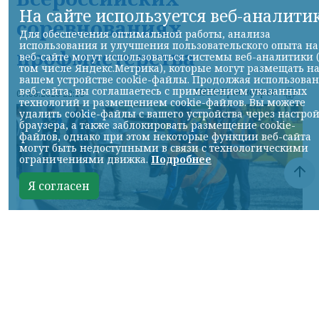
На сайте используется веб-аналити
соревнованиях
Для обеспечения оптимальной работы, анализа
использования и улучшения пользовательского опыта на
профмастерства
веб-сайте могут использоваться системы веб-аналитики 
том числе Яндекс.Метрика), которые могут размещать н
вашем устройстве cookie-файлы. Продолжая использова
веб-сайта, вы соглашаетесь с применением указанных
НИА-Красноярск
07.08.2026 22:13
технологий и размещением cookie-файлов. Вы можете
удалить cookie-файлы с вашего устройства через настро
браузера, а также заблокировать размещение cookie-
файлов, однако при этом некоторые функции веб-сайта
могут быть недоступными в связи с технологическими
ограничениями движка.
Подробнее
Я согласен
Фото: АО «СУЭК-Хакасия»