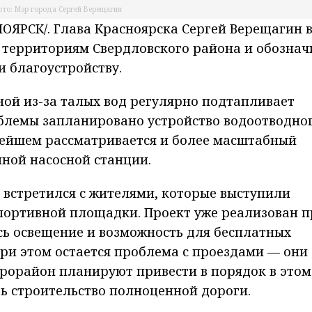
то: Мэр города Сергей Верещагин
ЯРСК/. Глава Красноярска Сергей Верещагин 
 территориям Свердловского района и обознач
и благоустройству.
ной из-за талых вод регулярно подтапливает
облемы запланировано устройство водоотводно
нейшем рассматривается и более масштабный
ной насосной станции.
 встретился с жителями, которые выступили
портивной площадки. Проект уже реализован п
сь освещение и возможность для бесплатных
При этом остается проблема с проездами — они
крорайон планируют привести в порядок в этом
ть строительство полноценной дороги.