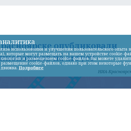
-аналитика
 Красноярске опубликовали
лиза использования и улучшения пользовательского опыта н
а), которые могут размещать на вашем устройстве cookie-фа
нопоказов на август
хнологий и размещением cookie-файлов. Вы можете удалить 
ь размещение cookie-файлов, однако при этом некоторые фу
 движка.
Подробнее
НИА-Красноярс