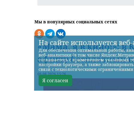
Мы в популярных социальных сетях
На сайте используется веб
«Мама, я в кино!»: в
Для обеспечения оптимальной работы, ана
веб-аналитики (в том числе Яндекс.Метрик
афишу бесплатных ки
соглашаетесь с применением указанных те
настройки браузера, а также заблокироват
связи с технологическими ограничениями
06.08.2026 15:26
Я согласен