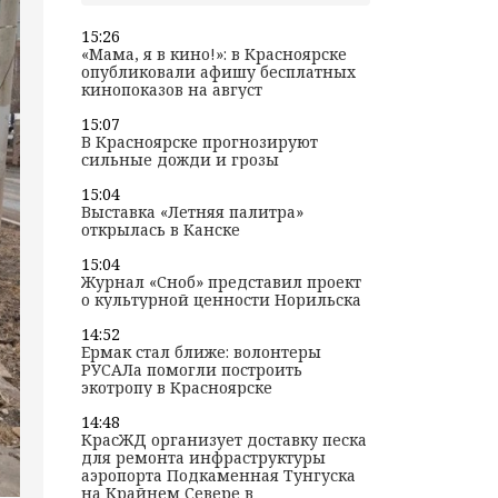
15:26
«Мама, я в кино!»: в Красноярске
опубликовали афишу бесплатных
кинопоказов на август
15:07
В Красноярске прогнозируют
сильные дожди и грозы
15:04
Выставка «Летняя палитра»
открылась в Канске
15:04
Журнал «Сноб» представил проект
о культурной ценности Норильска
14:52
Ермак стал ближе: волонтеры
РУСАЛа помогли построить
экотропу в Красноярске
14:48
КрасЖД организует доставку песка
для ремонта инфраструктуры
аэропорта Подкаменная Тунгуска
на Крайнем Севере в