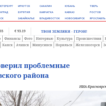
ПЕТЕРБУРГ
ИРКУТСК
САХАЛИН
КУБАНЬ
ТВЕРЬ
НГРАД
БУРЯТИЯ
КАМЧАТКА
КАВКАЗ
РОСТОВ
СК
ЗАБАЙКАЛЬЕ
ВЛАДИВОСТОК
НОВОСИБИРСК
ЯРОСЛАВЛЬ
.93
€ 93.19
ТВОИ ЗЕМЛЯКИ - ГЕРОИ!
о
Финансы
Фото
Интервью
Культура
Происшествия
Канск
Ачинск
Минусинск
Норильск
Железногорск
З
оверил проблемные
вского района
НИА-Красноярс