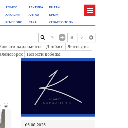
ТОМСК
АРКТИКА
КИТАЙ
ХАКАСИЯ
АЛТАЙ
КРЫМ
КЕМЕРОВО
САХА
СЕВАСТОПОЛЬ
Новости парламента
Донбасс
Лента дня
еленогорск
Новости победы
к
06 08 2026