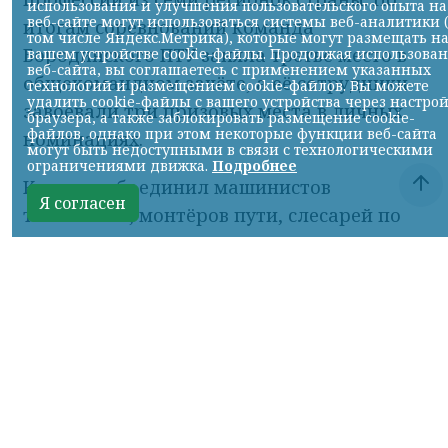
итогам соревнований команда
Бородинского ПТУ заняла третье место в
общекомандном зачёте, а её сотрудники
завоевали три призовых места в личных
номинациях.
Конкурс объединил машинистов
тепловозов, монтёров пути, слесарей по
ремонту подвижного состава,
осмотрщиков вагонов, электромонтёров
по обслуживанию и ремонту устройств
сигнализации, централизации и
блокировки, дежурных по
железнодорожным станциям и
составителей поездов. Участники
демонстрировали не только знание