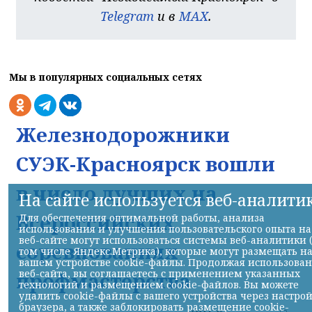
Telegram
и в
MAX
.
Мы в популярных социальных сетях
Железнодорожники
СУЭК-Красноярск вошли
в число лучших на
На сайте используется веб-аналити
Всероссийских
Для обеспечения оптимальной работы, анализа
использования и улучшения пользовательского опыта на
веб-сайте могут использоваться системы веб-аналитики 
соревнованиях
том числе Яндекс.Метрика), которые могут размещать н
вашем устройстве cookie-файлы. Продолжая использова
веб-сайта, вы соглашаетесь с применением указанных
профмастерства
технологий и размещением cookie-файлов. Вы можете
удалить cookie-файлы с вашего устройства через настро
браузера, а также заблокировать размещение cookie-