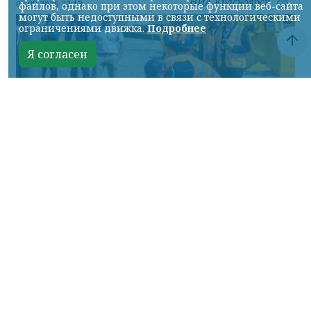
НИА-Красноярск
07.08.2026 22:13
файлов, однако при этом некоторые функции веб-сайта
могут быть недоступными в связи с технологическими
ограничениями движка.
Подробнее
Я согласен
Фото: АО «СУЭК-Хакасия»
КРАСНОЯРСКИЙ КРАЙ, /НИА-
КРАСНОЯРСК/. Специалисты Бородинского
погрузочно-транспортного управления
стали призёрами Всероссийских
соревнований профессионального