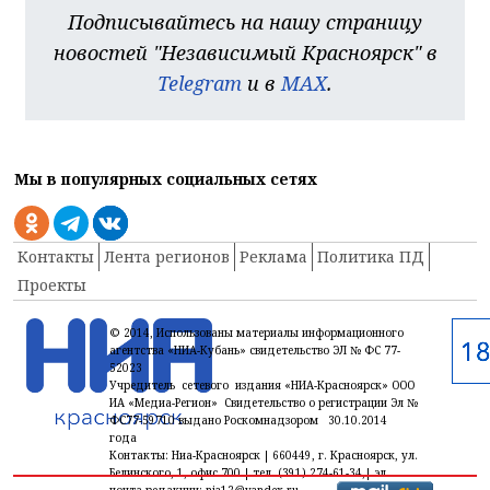
Подписывайтесь на нашу страницу
новостей "Независимый Красноярск" в
Telegram
и в
MAX
.
Мы в популярных социальных сетях
Контакты
Лента регионов
Реклама
Политика ПД
Проекты
© 2014, Использованы материалы информационного
агентства «НИА-Кубань» свидетельство ЭЛ № ФС 77-
52023
Учредитель сетевого издания «НИА-Красноярск» ООО
ИА «Медиа-Регион» Свидетельство о регистрации Эл №
ФС77-59710 выдано Роскомнадзором 30.10.2014
года
Контакты: Ниа-Красноярск | 660449, г. Красноярск, ул.
Белинского, 1, офис 700 | тел. (391) 274-61-34,| эл.
почта редакции: nia12@yandex.ru