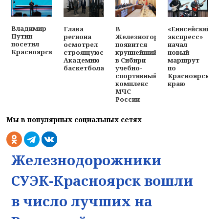
Владимир
Глава
В
«Енисейский
Путин
региона
Железногорске
экспресс»
посетил
осмотрел
появится
начал
Красноярск
строящуюся
крупнейший
новый
Академию
в Сибири
маршрут
баскетбола
учебно-
по
спортивный
Красноярском
комплекс
краю
МЧС
России
Мы в популярных социальных сетях
Железнодорожники
СУЭК-Красноярск вошли
в число лучших на