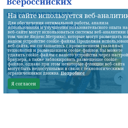
Всероссийских
соревнованиях
На сайте используется веб-аналити
профмастерства
Для обеспечения оптимальной работы, анализа
использования и улучшения пользовательского опыта на
веб-сайте могут использоваться системы веб-аналитики 
том числе Яндекс.Метрика), которые могут размещать н
НИА-Красноярск
07.08.2026 22:13
вашем устройстве cookie-файлы. Продолжая использова
веб-сайта, вы соглашаетесь с применением указанных
технологий и размещением cookie-файлов. Вы можете
удалить cookie-файлы с вашего устройства через настро
браузера, а также заблокировать размещение cookie-
файлов, однако при этом некоторые функции веб-сайта
могут быть недоступными в связи с технологическими
ограничениями движка.
Подробнее
Я согласен
Фото: АО «СУЭК-Хакасия»