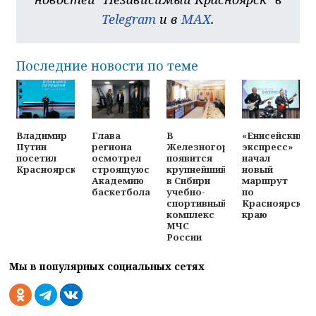
Telegram
и в
MAX
.
Последние новости по теме
Владимир
Глава
В
«Енисейский
Путин
региона
Железногорске
экспресс»
посетил
осмотрел
появится
начал
Красноярск
строящуюся
крупнейший
новый
Академию
в Сибири
маршрут
баскетбола
учебно-
по
спортивный
Красноярском
комплекс
краю
МЧС
России
Мы в популярных социальных сетях