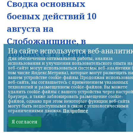
Сводка основных
боевых действий 10
августа на
Слобожанщине, в
На сайте используется веб-аналити
Донбассе и Таврии
Для обеспечения оптимальной работы, анализа
использования и улучшения пользовательского опыта на
НИА-Красноярск
веб-сайте могут использоваться системы веб-аналитики 
10.08.2026 19:11
том числе Яндекс.Метрика), которые могут размещать н
вашем устройстве cookie-файлы. Продолжая использова
веб-сайта, вы соглашаетесь с применением указанных
технологий и размещением cookie-файлов. Вы можете
удалить cookie-файлы с вашего устройства через настро
браузера, а также заблокировать размещение cookie-
файлов, однако при этом некоторые функции веб-сайта
могут быть недоступными в связи с технологическими
ограничениями движка.
Подробнее
Я согласен