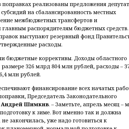
 поправках реализованы предложения депута
 субсидий на сбалансированность местных
ление межбюджетных трансфертов и
 главным распорядителям бюджетных средств.
равок выступают резервный фонд Правительс
утвержденные расходы.
и бюджетные коррективы. Доходы областного
 размере 326 млрд 804 млн рублей, расходы – 3
6,4 млн рублей.
еспечивают финансирование всех начатых работ
поправки, Председатель Законодательного
и
Андрей Шимкив
. – Заметьте, апрель месяц – 
подготовку к зиме. Вот именно так и должна
 не закончилась, уже надо готовиться к
чок планомерной, нормальной подготовке к