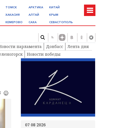
ТОМСК
АРКТИКА
КИТАЙ
ХАКАСИЯ
АЛТАЙ
КРЫМ
КЕМЕРОВО
САХА
СЕВАСТОПОЛЬ
Новости парламента
Донбасс
Лента дня
еленогорск
Новости победы
к
07 08 2026