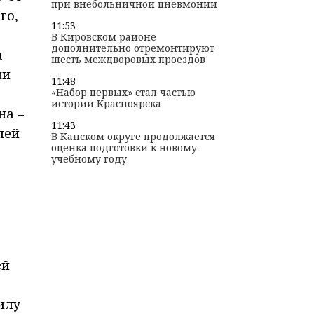
при внебольничной пневмонии
го,
11:53
В Кировском районе
дополнительно отремонтируют
а
шесть междворовых проездов
ии
11:48
«Набор первых» стал частью
истории Красноярска
на –
11:43
лей
В Канском округе продолжается
оценка подготовки к новому
учебному году
ей
илу