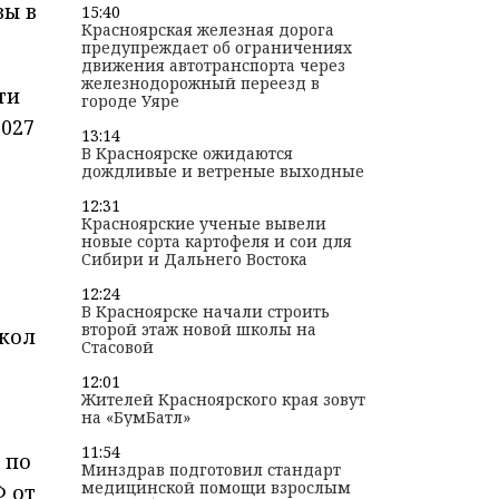
вы в
15:40
Красноярская железная дорога
предупреждает об ограничениях
движения автотранспорта через
железнодорожный переезд в
ти
городе Уяре
2027
13:14
В Красноярске ожидаются
дождливые и ветреные выходные
12:31
Красноярские ученые вывели
новые сорта картофеля и сои для
Сибири и Дальнего Востока
12:24
В Красноярске начали строить
второй этаж новой школы на
школ
Стасовой
12:01
Жителей Красноярского края зовут
на «БумБатл»
11:54
 по
Минздрав подготовил стандарт
медицинской помощи взрослым
 от