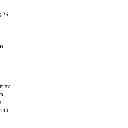
 76
и.
а
й на
 в
а
140