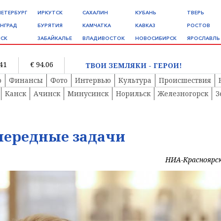
ПЕТЕРБУРГ
ИРКУТСК
САХАЛИН
КУБАНЬ
ТВЕРЬ
НГРАД
БУРЯТИЯ
КАМЧАТКА
КАВКАЗ
РОСТОВ
СК
ЗАБАЙКАЛЬЕ
ВЛАДИВОСТОК
НОВОСИБИРСК
ЯРОСЛАВЛЬ
.41
€ 94.06
ТВОИ ЗЕМЛЯКИ - ГЕРОИ!
о
Финансы
Фото
Интервью
Культура
Происшествия
Канск
Ачинск
Минусинск
Норильск
Железногорск
З
чередные задачи
НИА-Красноярс