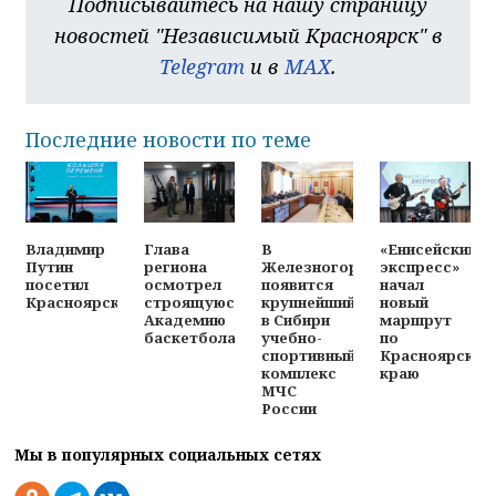
Подписывайтесь на нашу страницу
новостей "Независимый Красноярск" в
Telegram
и в
MAX
.
Последние новости по теме
Владимир
Глава
В
«Енисейский
Путин
региона
Железногорске
экспресс»
посетил
осмотрел
появится
начал
Красноярск
строящуюся
крупнейший
новый
Академию
в Сибири
маршрут
баскетбола
учебно-
по
спортивный
Красноярском
комплекс
краю
МЧС
России
Мы в популярных социальных сетях