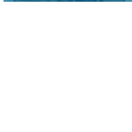
Фото: АО «СУЭК-Хакасия»
КРАСНОЯРСКИЙ КРАЙ, /НИА-
КРАСНОЯРСК/. Специалисты Бородинского
погрузочно-транспортного управления
стали призёрами Всероссийских
соревнований профессионального
мастерства «Логистический Олимп»,
которые прошли в Республике Хакасия.
За звание лучших боролись
представители железнодорожных