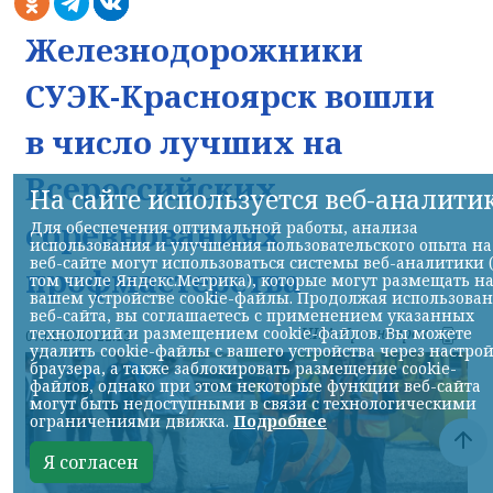
Железнодорожники
СУЭК-Красноярск вошли
в число лучших на
Всероссийских
На сайте используется веб-аналити
соревнованиях
Для обеспечения оптимальной работы, анализа
использования и улучшения пользовательского опыта на
веб-сайте могут использоваться системы веб-аналитики 
профмастерства
том числе Яндекс.Метрика), которые могут размещать н
вашем устройстве cookie-файлы. Продолжая использова
веб-сайта, вы соглашаетесь с применением указанных
технологий и размещением cookie-файлов. Вы можете
НИА-Красноярск
07.08.2026 22:13
удалить cookie-файлы с вашего устройства через настро
браузера, а также заблокировать размещение cookie-
файлов, однако при этом некоторые функции веб-сайта
могут быть недоступными в связи с технологическими
ограничениями движка.
Подробнее
Я согласен