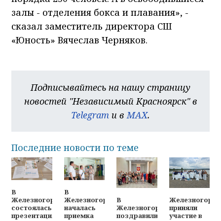
залы - отделения бокса и плавания», -
сказал заместитель директора СШ
«Юность» Вячеслав Черняков.
Подписывайтесь на нашу страницу
новостей "Независимый Красноярск" в
Telegram
и в
MAX
.
Последние новости по теме
В
В
В
Железногорц
Железногорске
Железногорске
Железногорске
приняли
состоялась
началась
поздравили
участие в
презентация
приемка