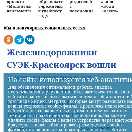
родителей
акции
проекта
образовательных
с
«Вода
«Молодежного
учреждений
новорожденными
России»
парламента»
к учебному
году
Мы в популярных социальных сетях
Железнодорожники
СУЭК-Красноярск вошли
в число лучших на
На сайте используется веб-аналити
Всероссийских
Для обеспечения оптимальной работы, анализа
использования и улучшения пользовательского опыта на
веб-сайте могут использоваться системы веб-аналитики 
соревнованиях
том числе Яндекс.Метрика), которые могут размещать н
вашем устройстве cookie-файлы. Продолжая использова
веб-сайта, вы соглашаетесь с применением указанных
профмастерства
технологий и размещением cookie-файлов. Вы можете
удалить cookie-файлы с вашего устройства через настро
браузера, а также заблокировать размещение cookie-
НИА-Красноярск
07.08.2026 22:13
файлов, однако при этом некоторые функции веб-сайта