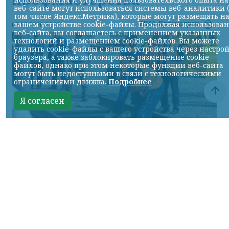
веб-сайте могут использоваться системы веб-аналитики 
том числе Яндекс.Метрика), которые могут размещать н
НИА-Красноярск
вашем устройстве cookie-файлы. Продолжая использова
07.08.2026 22:13
веб-сайта, вы соглашаетесь с применением указанных
технологий и размещением cookie-файлов. Вы можете
удалить cookie-файлы с вашего устройства через настро
браузера, а также заблокировать размещение cookie-
файлов, однако при этом некоторые функции веб-сайта
могут быть недоступными в связи с технологическими
ограничениями движка.
Подробнее
Я согласен
Фото: АО «СУЭК-Хакасия»
КРАСНОЯРСКИЙ КРАЙ, /НИА-
КРАСНОЯРСК/. Специалисты Бородинского
погрузочно-транспортного управления