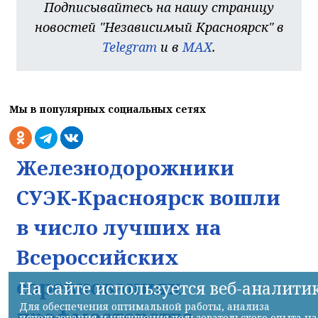
Подписывайтесь на нашу страницу
новостей "Независимый Красноярск" в
Telegram
и в
MAX
.
Мы в популярных социальных сетях
Железнодорожники
СУЭК-Красноярск вошли
в число лучших на
Всероссийских
соревнованиях
На сайте используется веб-аналити
Для обеспечения оптимальной работы, анализа
профмастерства
использования и улучшения пользовательского опыта на