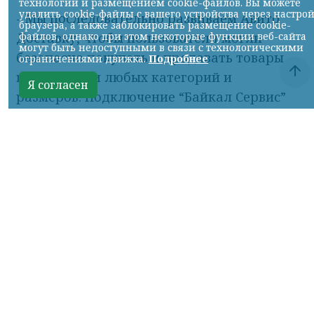
- Мы последовательно развиваем Авито
Доставку, чтобы пользователи могли
безопасно покупать и продавать товары
практически любых категорий и
размеров. Подключение “Байкал Сервис”
расширяет наши логистические
возможности для крупногабаритных
отправлений и делает такие сделки
доступнее для пользователей по всей
стране. Для нас важно, чтобы логистика
не становилась ограничением при
покупке или продаже, поэтому мы
продолжаем развивать партнерскую сеть
и делать доставку еще удобнее как для
покупателей, так и для продавцов, —
комментирует Евгений Шапиро, директор