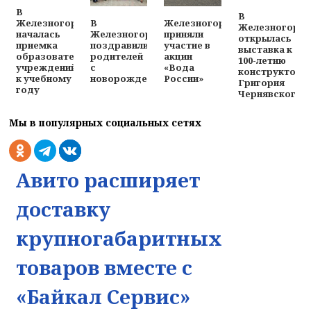
В
В
В
Железногорцы
Железногорске
Железногорск
Железногорске
приняли
началась
открылась
поздравили
участие в
приемка
выставка к
родителей
акции
образовательных
100-летию
с
«Вода
учреждений
конструктора
новорожденными
России»
к учебному
Григория
году
Чернявского
Мы в популярных социальных сетях
Авито расширяет
доставку
крупногабаритных
На сайте используется веб-аналити
товаров вместе с
Для обеспечения оптимальной работы, анализа
«Байкал Сервис»
использования и улучшения пользовательского опыта на
веб-сайте могут использоваться системы веб-аналитики 