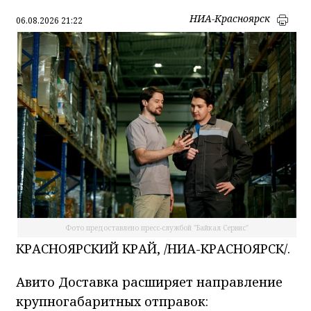
том числе Яндекс.Метрика), которые могут размещать н
вашем устройстве cookie-файлы. Продолжая использова
НИА-Красноярск
06.08.2026 21:22
веб-сайта, вы соглашаетесь с применением указанных
технологий и размещением cookie-файлов. Вы можете
удалить cookie-файлы с вашего устройства через настро
браузера, а также заблокировать размещение cookie-
файлов, однако при этом некоторые функции веб-сайта
могут быть недоступными в связи с технологическими
ограничениями движка.
Подробнее
Я согласен
Фото предоставлено пресс-службой "Байкал Сервис"
КРАСНОЯРСКИЙ КРАЙ, /НИА-КРАСНОЯРСК/.
Авито Доставка расширяет направление
крупногабаритных отправок: