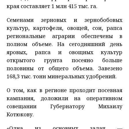
края составляет 1 млн 415 тыс. га.
Семенами зерновых и зернобобовых
культур, картофеля, овощей, сои, рапса
региональные аграрии обеспечены в
полном объ
е
ме. На сегодняшний день
яровых, рапса и овощных культур
открытого грунта посеяно больше
половины от общего объ
е
ма. Завезено
168,3 тыс. тонн минеральных удобрений.
О том, как в регионе
проходит посевная
кампания
, доложили н
а оперативном
совещании Губернатору Михаилу
Котюкову.
«Одна из основных задач —