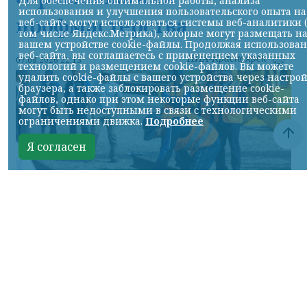
Для обеспечения оптимальной работы, анализа
использования и улучшения пользовательского опыта на
профмастерства
веб-сайте могут использоваться системы веб-аналитики 
том числе Яндекс.Метрика), которые могут размещать н
вашем устройстве cookie-файлы. Продолжая использова
веб-сайта, вы соглашаетесь с применением указанных
НИА-Красноярск
07.08.2026 22:13
технологий и размещением cookie-файлов. Вы можете
удалить cookie-файлы с вашего устройства через настро
браузера, а также заблокировать размещение cookie-
файлов, однако при этом некоторые функции веб-сайта
могут быть недоступными в связи с технологическими
ограничениями движка.
Подробнее
Я согласен
Фото: АО «СУЭК-Хакасия»
КРАСНОЯРСКИЙ КРАЙ, /НИА-
КРАСНОЯРСК/. Специалисты Бородинского