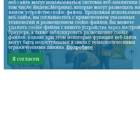
веб-сайте могут использоваться системы веб-аналитики 
том числе Яндекс.Метрика), которые могут размещать н
профмастерства
вашем устройстве cookie-файлы. Продолжая использова
веб-сайта, вы соглашаетесь с применением указанных
технологий и размещением cookie-файлов. Вы можете
НИА-Красноярск
удалить cookie-файлы с вашего устройства через настро
07.08.2026 22:13
браузера, а также заблокировать размещение cookie-
файлов, однако при этом некоторые функции веб-сайта
могут быть недоступными в связи с технологическими
ограничениями движка.
Подробнее
Я согласен
Фото: АО «СУЭК-Хакасия»
КРАСНОЯРСКИЙ КРАЙ, /НИА-
КРАСНОЯРСК/. Специалисты Бородинского