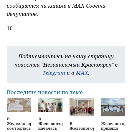
сообщается на канале в МАХ Совета
депутатов.
16+
Подписывайтесь на нашу страницу
новостей "Независимый Красноярск" в
Telegram
и в
MAX
.
Последние новости по теме
В
В
В
Железногорц
Железногорске
Железногорске
Железногорске
приняли
состоялась
началась