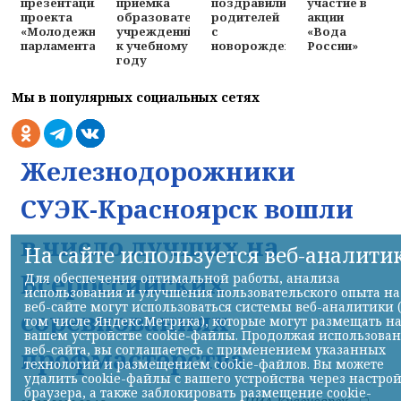
поздравили
участие в
презентация
приемка
родителей
акции
проекта
образовательных
с
«Вода
«Молодежного
учреждений
новорожденными
России»
парламента»
к учебному
году
Мы в популярных социальных сетях
Железнодорожники
СУЭК-Красноярск вошли
в число лучших на
На сайте используется веб-аналити
Всероссийских
Для обеспечения оптимальной работы, анализа
использования и улучшения пользовательского опыта на
веб-сайте могут использоваться системы веб-аналитики 
соревнованиях
том числе Яндекс.Метрика), которые могут размещать н
вашем устройстве cookie-файлы. Продолжая использова
веб-сайта, вы соглашаетесь с применением указанных
профмастерства
технологий и размещением cookie-файлов. Вы можете
удалить cookie-файлы с вашего устройства через настро
браузера, а также заблокировать размещение cookie-