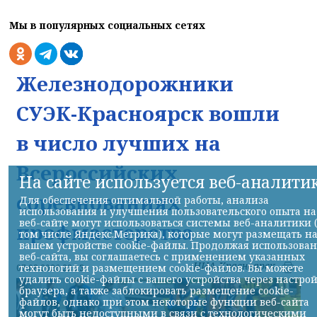
Мы в популярных социальных сетях
Железнодорожники
СУЭК-Красноярск вошли
в число лучших на
Всероссийских
На сайте используется веб-аналити
соревнованиях
Для обеспечения оптимальной работы, анализа
использования и улучшения пользовательского опыта на
веб-сайте могут использоваться системы веб-аналитики 
профмастерства
том числе Яндекс.Метрика), которые могут размещать н
вашем устройстве cookie-файлы. Продолжая использова
веб-сайта, вы соглашаетесь с применением указанных
НИА-Красноярск
технологий и размещением cookie-файлов. Вы можете
07.08.2026 22:13
удалить cookie-файлы с вашего устройства через настро
браузера, а также заблокировать размещение cookie-
файлов, однако при этом некоторые функции веб-сайта
могут быть недоступными в связи с технологическими