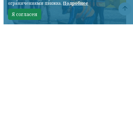
ограничениями движка.
Подробнее
Я согласен
Фото: АО «СУЭК-Хакасия»
КРАСНОЯРСКИЙ КРАЙ, /НИА-
КРАСНОЯРСК/. Специалисты Бородинского
погрузочно-транспортного управления
стали призёрами Всероссийских
соревнований профессионального
мастерства «Логистический Олимп»,
которые прошли в Республике Хакасия.