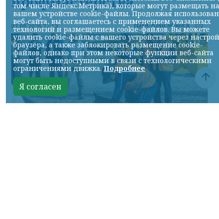
профмастерства
том числе Яндекс.Метрика), которые могут размещать н
вашем устройстве cookie-файлы. Продолжая использова
веб-сайта, вы соглашаетесь с применением указанных
НИА-Красноярск
07.08.2026 22:13
технологий и размещением cookie-файлов. Вы можете
удалить cookie-файлы с вашего устройства через настро
браузера, а также заблокировать размещение cookie-
файлов, однако при этом некоторые функции веб-сайта
могут быть недоступными в связи с технологическими
ограничениями движка.
Подробнее
Я согласен
Фото: АО «СУЭК-Хакасия»
КРАСНОЯРСКИЙ КРАЙ, /НИА-
КРАСНОЯРСК/. Специалисты Бородинского
погрузочно-транспортного управления