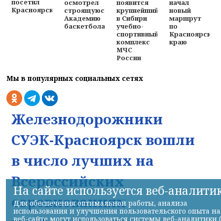
посетил
осмотрел
появится
начал
Красноярск
строящуюся
крупнейший
новый
Академию
в Сибири
маршрут
баскетбола
учебно-
по
спортивный
Красноярском
комплекс
краю
МЧС
России
Мы в популярных социальных сетях
Железнодорожники
СУЭК-Красноярск вошли
в число лучших на
Всероссийских
На сайте используется веб-аналити
соревнованиях
Для обеспечения оптимальной работы, анализа
использования и улучшения пользовательского опыта на
веб-сайте могут использоваться системы веб-аналитики 