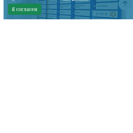
Я согласен
Фото: НИА
КРАСНОЯРСКИЙ КРАЙ, /НИА-КРАСНОЯРСК/.
Минздрав России предложил утвердить
стандарт медицинской помощи взрослым
при внебольничной пневмонии.
Согласно документу, средняя
продолжительность лечения
законченного случая должна составить 12