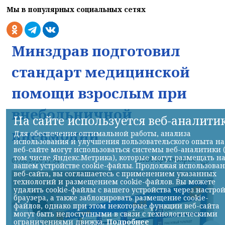
Мы в популярных социальных сетях
Минздрав подготовил
стандарт медицинской
помощи взрослым при
внебольничной
На сайте используется веб-аналити
пневмонии
Для обеспечения оптимальной работы, анализа
использования и улучшения пользовательского опыта на
веб-сайте могут использоваться системы веб-аналитики 
том числе Яндекс.Метрика), которые могут размещать н
НИА-Красноярск
07.08.2026 11:54
вашем устройстве cookie-файлы. Продолжая использова
веб-сайта, вы соглашаетесь с применением указанных
технологий и размещением cookie-файлов. Вы можете
удалить cookie-файлы с вашего устройства через настро
браузера, а также заблокировать размещение cookie-
файлов, однако при этом некоторые функции веб-сайта
могут быть недоступными в связи с технологическими
ограничениями движка.
Подробнее