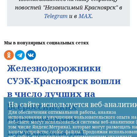
новостей "Независимый Красноярск" в
Telegram
и в
MAX
.
Мы в популярных социальных сетях
Железнодорожники
СУЭК-Красноярск вошли
в число лучших на
На сайте используется веб-аналити
Всероссийских
Для обеспечения оптимальной работы, анализа
соревнованиях
использования и улучшения пользовательского опыта на
веб-сайте могут использоваться системы веб-аналитики 
том числе Яндекс.Метрика), которые могут размещать н
профмастерства
вашем устройстве cookie-файлы. Продолжая использова
веб-сайта, вы соглашаетесь с применением указанных