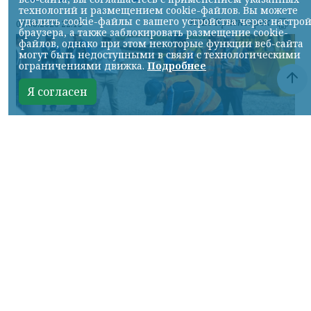
технологий и размещением cookie-файлов. Вы можете
удалить cookie-файлы с вашего устройства через настро
НИА-Красноярск
07.08.2026 22:13
браузера, а также заблокировать размещение cookie-
файлов, однако при этом некоторые функции веб-сайта
могут быть недоступными в связи с технологическими
ограничениями движка.
Подробнее
Я согласен
Фото: АО «СУЭК-Хакасия»
КРАСНОЯРСКИЙ КРАЙ, /НИА-
КРАСНОЯРСК/. Специалисты Бородинского
погрузочно-транспортного управления
стали призёрами Всероссийских