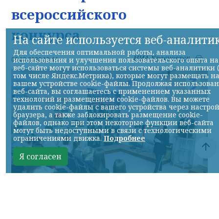
всероссийского
конкурса
На сайте используется веб-аналити
Для обеспечения оптимальной работы, анализа
НИА-Красноярск
использования и улучшения пользовательского опыта на
06.08.2026 13:44
веб-сайте могут использоваться системы веб-аналитики 
том числе Яндекс.Метрика), которые могут размещать н
вашем устройстве cookie-файлы. Продолжая использова
веб-сайта, вы соглашаетесь с применением указанных
технологий и размещением cookie-файлов. Вы можете
удалить cookie-файлы с вашего устройства через настро
браузера, а также заблокировать размещение cookie-
файлов, однако при этом некоторые функции веб-сайта
могут быть недоступными в связи с технологическими
ограничениями движка.
Подробнее
Я согласен
фото общества "Знание" с сайта Правительства края