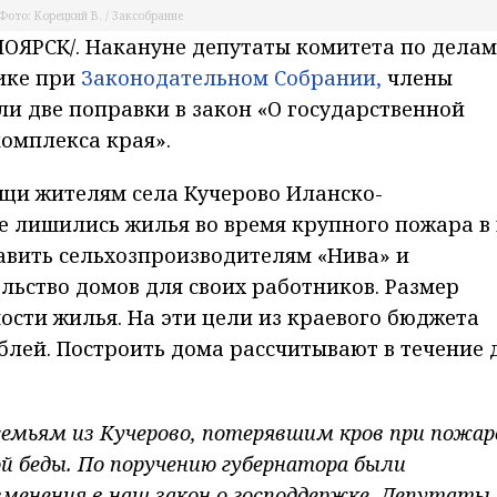
Фото: Корецкий В. / Заксобрание
ЯРСК/. Накануне депутаты комитета по делам
ике при
Законодательном Собрании,
члены
ли две поправки в закон «О государственной
омплекса края».
ощи жителям села Кучерово Иланско-
е лишились жилья во время крупного пожара в
тавить сельхозпроизводителям «Нива» и
льство домов для своих работников. Размер
ости жилья. На эти цели из краевого бюджета
блей. Построить дома рассчитывают в течение 
мьям из Кучерово, потерявшим кров при пожар
й беды. По поручению губернатора были
енения в наш закон о господдержке. Депутаты