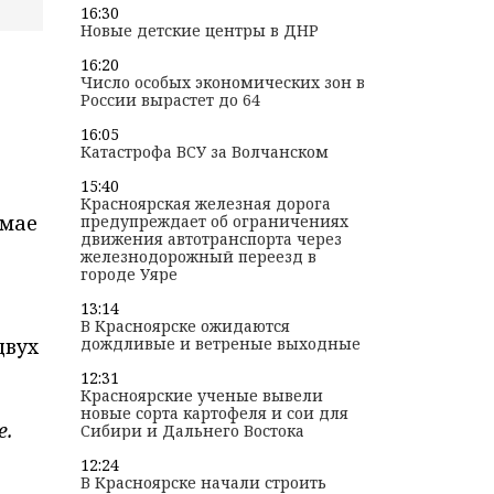
16:30
Новые детские центры в ДНР
16:20
Число особых экономических зон в
России вырастет до 64
16:05
Катастрофа ВСУ за Волчанском
15:40
Красноярская железная дорога
 мае
предупреждает об ограничениях
движения автотранспорта через
железнодорожный переезд в
городе Уяре
13:14
В Красноярске ожидаются
двух
дождливые и ветреные выходные
12:31
Красноярские ученые вывели
новые сорта картофеля и сои для
е.
Сибири и Дальнего Востока
12:24
В Красноярске начали строить