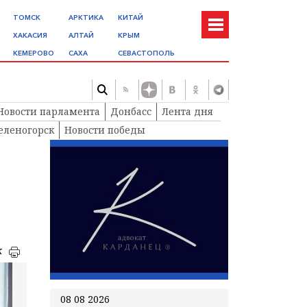
ТОМСК
АРКТИКА
КИТАЙ
ХАКАСИЯ
АЛТАЙ
КРЫМ
КЕМЕРОВО
САХА
СЕВАСТОПОЛЬ
Новости парламента
Донбасс
Лента дня
еленогорск
Новости победы
к
08 08 2026