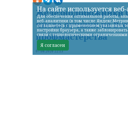
На сайте используется веб
Железнодорожники С
Для обеспечения оптимальной работы, ана
веб-аналитики (в том числе Яндекс.Метрик
число лучших на Вс
соглашаетесь с применением указанных те
настройки браузера, а также заблокироват
профмастерства
связи с технологическими ограничениями
Я согласен
07.08.2026 22:13