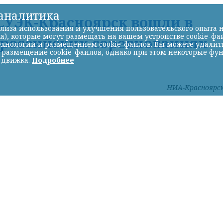
-аналитика
УЭК-Красноярск вошли в
лиза использования и улучшения пользовательского опыта н
а), которые могут размещать на вашем устройстве cookie-фа
ероссийских соревнованиях
хнологий и размещением cookie-файлов. Вы можете удалить 
ь размещение cookie-файлов, однако при этом некоторые фу
 движка.
Подробнее
НИА-Красноярс