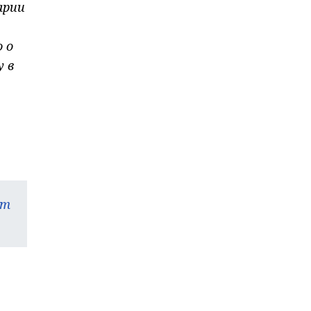
арии
 о
у в
am