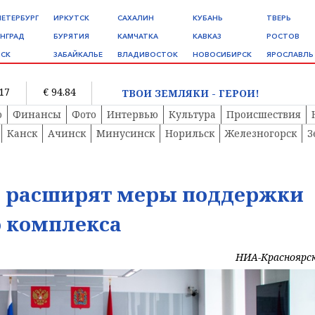
ПЕТЕРБУРГ
ИРКУТСК
САХАЛИН
КУБАНЬ
ТВЕРЬ
НГРАД
БУРЯТИЯ
КАМЧАТКА
КАВКАЗ
РОСТОВ
СК
ЗАБАЙКАЛЬЕ
ВЛАДИВОСТОК
НОВОСИБИРСК
ЯРОСЛАВЛЬ
.17
€ 94.84
ТВОИ ЗЕМЛЯКИ - ГЕРОИ!
о
Финансы
Фото
Интервью
Культура
Происшествия
Канск
Ачинск
Минусинск
Норильск
Железногорск
З
е расширят меры поддержки
 комплекса
НИА-Красноярс