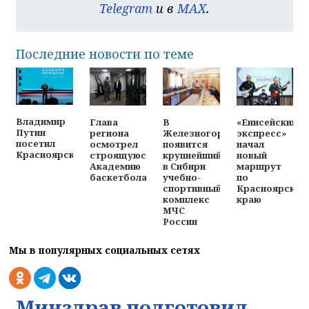
Telegram
и в
MAX
.
Последние новости по теме
Владимир
Глава
В
«Енисейский
Путин
региона
Железногорске
экспресс»
посетил
осмотрел
появится
начал
Красноярск
строящуюся
крупнейший
новый
Академию
в Сибири
маршрут
баскетбола
учебно-
по
спортивный
Красноярском
комплекс
краю
МЧС
России
Мы в популярных социальных сетях
Минздрав подготовил