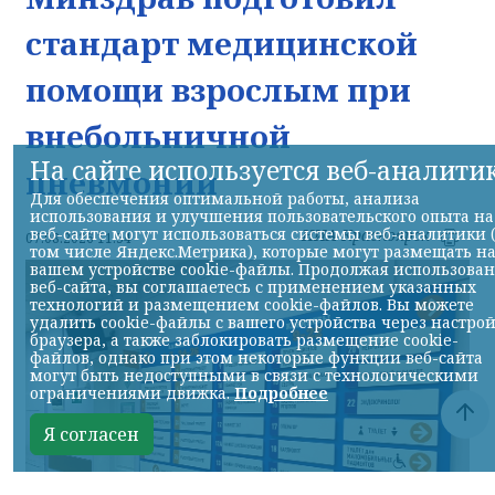
стандарт медицинской
помощи взрослым при
внебольничной
На сайте используется веб-аналити
пневмонии
Для обеспечения оптимальной работы, анализа
использования и улучшения пользовательского опыта на
веб-сайте могут использоваться системы веб-аналитики 
НИА-Красноярск
07.08.2026 11:54
том числе Яндекс.Метрика), которые могут размещать н
вашем устройстве cookie-файлы. Продолжая использова
веб-сайта, вы соглашаетесь с применением указанных
технологий и размещением cookie-файлов. Вы можете
удалить cookie-файлы с вашего устройства через настро
браузера, а также заблокировать размещение cookie-
файлов, однако при этом некоторые функции веб-сайта
могут быть недоступными в связи с технологическими
ограничениями движка.
Подробнее
Я согласен