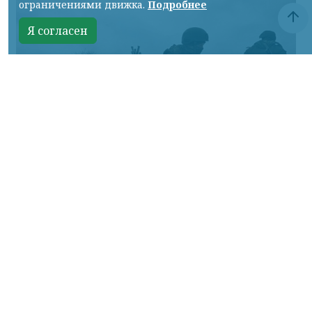
ограничениями движка.
Подробнее
Я согласен
Фото Минобороны России
КРАСНОЯРСКИЙ КРАЙ, /НИА-КРАСНОЯРСК/.
Сумское направление: продолжаются бои
за Уланово и в районе Вольной Слободы.
Идет наступление армии России в
районах поселков Хотень, Писаревке,
южнее Иволжанского и в районе Марьино.