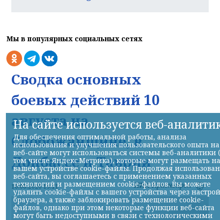
Мы в популярных социальных сетях
Сводка основных
боевых действий 10
августа на
На сайте используется веб-аналити
Слобожанщине, в
Для обеспечения оптимальной работы, анализа
использования и улучшения пользовательского опыта на
веб-сайте могут использоваться системы веб-аналитики 
Донбассе и Таврии
том числе Яндекс.Метрика), которые могут размещать н
вашем устройстве cookie-файлы. Продолжая использова
веб-сайта, вы соглашаетесь с применением указанных
технологий и размещением cookie-файлов. Вы можете
НИА-Красноярск
10.08.2026 19:11
удалить cookie-файлы с вашего устройства через настро
браузера, а также заблокировать размещение cookie-
файлов, однако при этом некоторые функции веб-сайта
могут быть недоступными в связи с технологическими