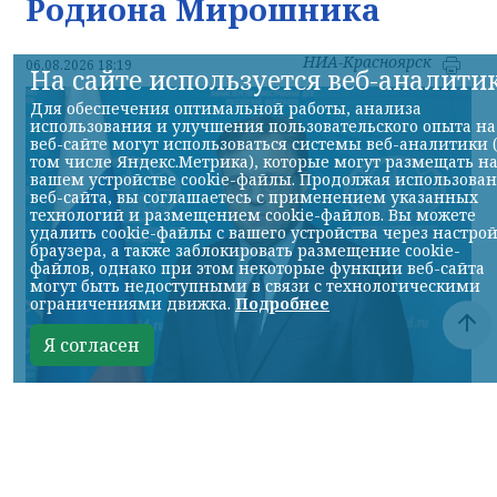
Родиона Мирошника
НИА-Красноярск
06.08.2026 18:19
На сайте используется веб-аналити
Для обеспечения оптимальной работы, анализа
использования и улучшения пользовательского опыта на
веб-сайте могут использоваться системы веб-аналитики 
том числе Яндекс.Метрика), которые могут размещать н
вашем устройстве cookie-файлы. Продолжая использова
веб-сайта, вы соглашаетесь с применением указанных
технологий и размещением cookie-файлов. Вы можете
удалить cookie-файлы с вашего устройства через настро
браузера, а также заблокировать размещение cookie-
файлов, однако при этом некоторые функции веб-сайта
могут быть недоступными в связи с технологическими
ограничениями движка.
Подробнее
Я согласен
Фото МИД РФ
КРАСНОЯРСКИЙ КРАЙ, /НИА-КРАСНОЯРСК/.