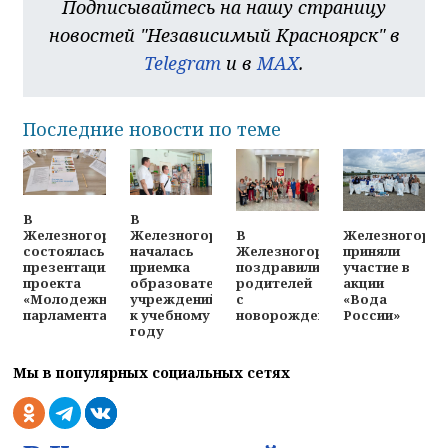
Подписывайтесь на нашу страницу
новостей "Независимый Красноярск" в
Telegram
и в
MAX
.
Последние новости по теме
В
В
В
Железногорц
Железногорске
Железногорске
Железногорске
приняли
состоялась
началась
поздравили
участие в
презентация
приемка
родителей
акции
проекта
образовательных
с
«Вода
«Молодежного
учреждений
новорожденными
России»
парламента»
к учебному
году
Мы в популярных социальных сетях