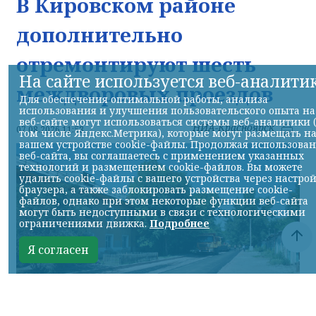
В Кировском районе
дополнительно
отремонтируют шесть
На сайте используется веб-аналити
междворовых проездов
Для обеспечения оптимальной работы, анализа
использования и улучшения пользовательского опыта на
веб-сайте могут использоваться системы веб-аналитики 
НИА-Красноярск
07.08.2026 11:53
том числе Яндекс.Метрика), которые могут размещать н
вашем устройстве cookie-файлы. Продолжая использова
веб-сайта, вы соглашаетесь с применением указанных
технологий и размещением cookie-файлов. Вы можете
удалить cookie-файлы с вашего устройства через настро
браузера, а также заблокировать размещение cookie-
файлов, однако при этом некоторые функции веб-сайта
могут быть недоступными в связи с технологическими
ограничениями движка.
Подробнее
Я согласен