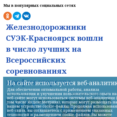
Мы в популярных социальных сетях
Железнодорожники
СУЭК-Красноярск вошли
в число лучших на
Всероссийских
соревнованиях
профмастерства
На сайте используется веб-аналити
Для обеспечения оптимальной работы, анализа
использования и улучшения пользовательского опыта на
НИА-Красноярск
07.08.2026 22:13
веб-сайте могут использоваться системы веб-аналитики 
том числе Яндекс.Метрика), которые могут размещать н
вашем устройстве cookie-файлы. Продолжая использова
веб-сайта, вы соглашаетесь с применением указанных
технологий и размещением cookie-файлов. Вы можете