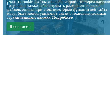
удалить cookie-файлы с вашего устройства через настро
браузера, а также заблокировать размещение cookie-
файлов, однако при этом некоторые функции веб-сайта
могут быть недоступными в связи с технологическими
ограничениями движка.
Подробнее
Я согласен
Фото: АО «СУЭК-Хакасия»
КРАСНОЯРСКИЙ КРАЙ, /НИА-
КРАСНОЯРСК/. Специалисты Бородинского
погрузочно-транспортного управления
стали призёрами Всероссийских
соревнований профессионального
мастерства «Логистический Олимп»,
которые прошли в Республике Хакасия.