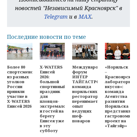
новостей "Независимый Красноярск" в
Telegram
и в
MAX
.
Последние новости по теме
Более 80
X-WATERS
Международный
«Норильск
спортсменов
Енисей
форум
–
из разных
2026:
ИНТЕР
Красноярск:
уголков
большой
ТАЙГАСТРО:
лаборатория
России
спортивный
команда
вкусов»:
приняли
праздник
норильских
команда
участие в
для
рестораторов
Агентства
X-WATERS
пловцов-
перенимает
развития
Енисей 2026
экстремалов
опыт
Норильска
и гостей на
ведущих
представила
берегу
шеф-
гастрономиче
Енисея уже
поваров
проект на
в эту
«Тайгэйр»
субботу