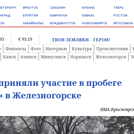
ПЕТЕРБУРГ
ИРКУТСК
САХАЛИН
КУБАНЬ
ТВЕРЬ
НГРАД
БУРЯТИЯ
КАМЧАТКА
КАВКАЗ
РОСТОВ
СК
ЗАБАЙКАЛЬЕ
ВЛАДИВОСТОК
НОВОСИБИРСК
ЯРОСЛАВЛЬ
.93
€ 93.19
ТВОИ ЗЕМЛЯКИ - ГЕРОИ!
о
Финансы
Фото
Интервью
Культура
Происшествия
Канск
Ачинск
Минусинск
Норильск
Железногорск
З
 приняли участие в пробеге
 в Железногорске
НИА-Красноярс