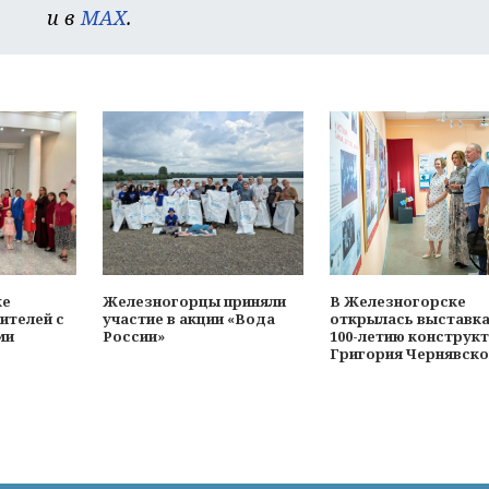
и в
MAX
.
ке
Железногорцы приняли
В Железногорске
ителей с
участие в акции «Вода
открылась выставка
ми
России»
100-летию конструк
Григория Чернявско