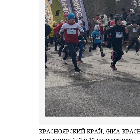
КРАСНОЯРСКИЙ КРАЙ, /НИА-КРАСН