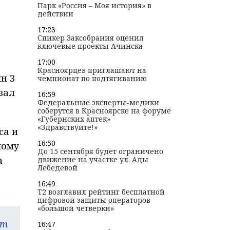
Парк «Россия – Моя история» в
действии
17:23
Спикер Заксобрания оценил
ключевые проекты Ачинска
17:00
Красноярцев приглашают на
н 3
чемпионат по подтягиванию
зал
16:59
Федеральные эксперты-медики
соберутся в Красноярске на форуме
«Губернских аптек»
«Здравствуйте!»
са и
16:50
мому
До 15 сентября будет ограничено
а
движение на участке ул. Ады
Лебедевой
16:49
T2 возглавил рейтинг бесплатной
цифровой защиты операторов
«большой четверки»
am
16:47