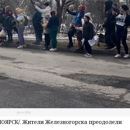
фото НИА
ОЯРСК/. Жители Железногорска преодолели