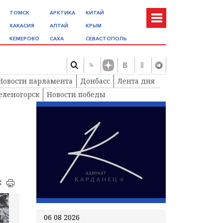
ТОМСК
АРКТИКА
КИТАЙ
ХАКАСИЯ
АЛТАЙ
КРЫМ
КЕМЕРОВО
САХА
СЕВАСТОПОЛЬ
Новости парламента
Донбасс
Лента дня
еленогорск
Новости победы
к
06 08 2026