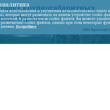
-аналитика
ставку крупногабаритных
лиза использования и улучшения пользовательского опыта н
а), которые могут размещать на вашем устройстве cookie-фа
йкал Сервис»
хнологий и размещением cookie-файлов. Вы можете удалить 
ь размещение cookie-файлов, однако при этом некоторые фу
 движка.
Подробнее
НИА-Красноярс