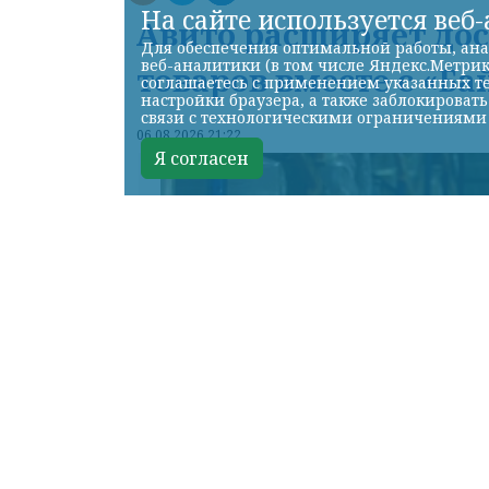
На сайте используется веб
Авито расширяет до
Для обеспечения оптимальной работы, ана
веб-аналитики (в том числе Яндекс.Метрик
товаров вместе с «Ба
соглашаетесь с применением указанных те
настройки браузера, а также заблокироват
связи с технологическими ограничениями
06.08.2026 21:22
Я согласен