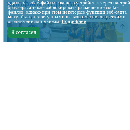
профмастерства
удалить cookie-файлы с вашего устройства через настро
браузера, а также заблокировать размещение cookie-
файлов, однако при этом некоторые функции веб-сайта
могут быть недоступными в связи с технологическими
НИА-Красноярск
07.08.2026 22:13
ограничениями движка.
Подробнее
Я согласен
Фото: АО «СУЭК-Хакасия»
КРАСНОЯРСКИЙ КРАЙ, /НИА-
КРАСНОЯРСК/. Специалисты Бородинского
погрузочно-транспортного управления