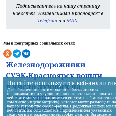
Подписывайтесь на нашу страницу
новостей "Независимый Красноярск" в
Telegram
и в
MAX
.
Мы в популярных социальных сетях
Железнодорожники
СУЭК-Красноярск вошли
На сайте используется веб-аналити
в число лучших на
Для обеспечения оптимальной работы, анализа
использования и улучшения пользовательского опыта на
Всероссийских
веб-сайте могут использоваться системы веб-аналитики 
том числе Яндекс.Метрика), которые могут размещать н
соревнованиях
вашем устройстве cookie-файлы. Продолжая использова
веб-сайта, вы соглашаетесь с применением указанных
технологий и размещением cookie-файлов. Вы можете