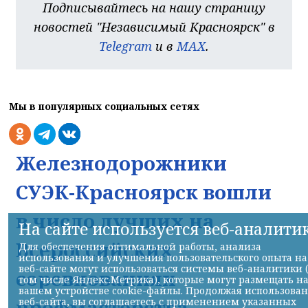
Подписывайтесь на нашу страницу
новостей "Независимый Красноярск" в
Telegram
и в
MAX
.
Мы в популярных социальных сетях
Железнодорожники
СУЭК-Красноярск вошли
в число лучших на
На сайте используется веб-аналити
Всероссийских
Для обеспечения оптимальной работы, анализа
использования и улучшения пользовательского опыта на
веб-сайте могут использоваться системы веб-аналитики 
соревнованиях
том числе Яндекс.Метрика), которые могут размещать н
вашем устройстве cookie-файлы. Продолжая использова
профмастерства
веб-сайта, вы соглашаетесь с применением указанных