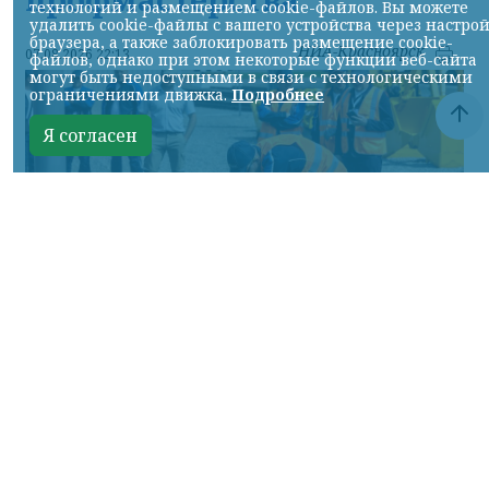
технологий и размещением cookie-файлов. Вы можете
удалить cookie-файлы с вашего устройства через настро
браузера, а также заблокировать размещение cookie-
НИА-Красноярск
07.08.2026 22:13
файлов, однако при этом некоторые функции веб-сайта
могут быть недоступными в связи с технологическими
ограничениями движка.
Подробнее
Я согласен
Фото: АО «СУЭК-Хакасия»
КРАСНОЯРСКИЙ КРАЙ, /НИА-
КРАСНОЯРСК/. Специалисты Бородинского
погрузочно-транспортного управления